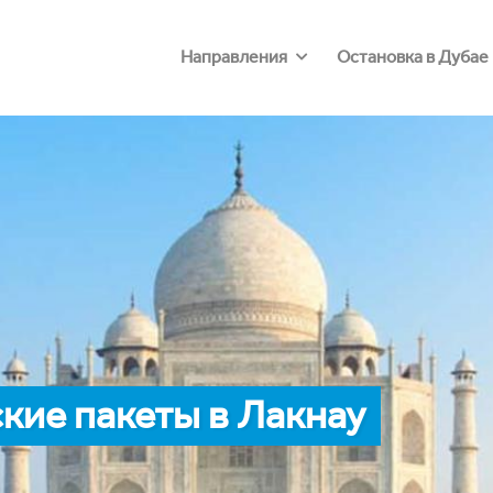
Направления
Остановка в Дубае
кие пакеты в Лакнау