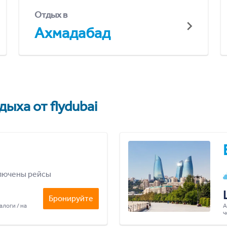
Отдых в
Ахмадабад
ыха от flydubai
лючены рейсы
Бронируйте
алоги / на
А
ч