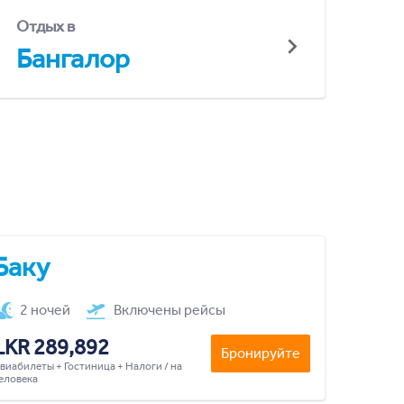
Отдых в
Бангалор
Баку
2 ночей
Включены рейсы
LKR 289,892
Бронируйте
виабилеты + Гостиница + Налоги / на
еловека