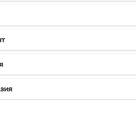
нт
я
зия