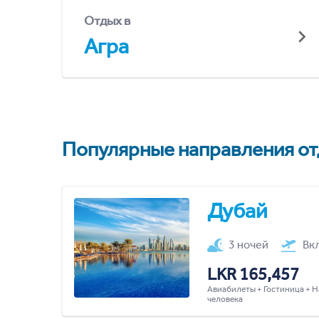
Отдых в
Агра
Популярные направления отд
Дубай
3 ночей
Вк
LKR 165,457
Авиабилеты + Гостиница + Н
человека