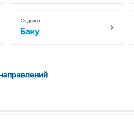
Отдых в
Баку
 направлений