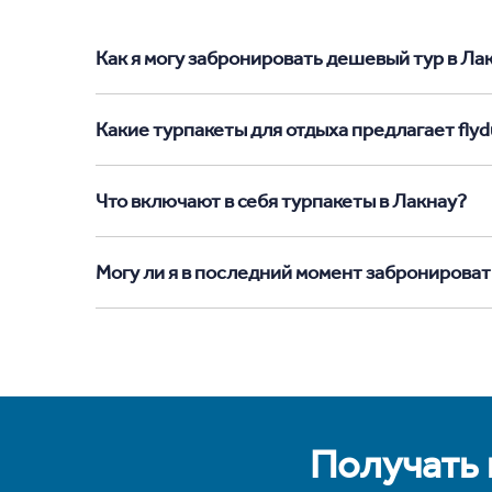
Как я могу забронировать дешевый тур в Лакн
Какие турпакеты для отдыха предлагает flyd
Что включают в себя турпакеты в Лакнау?
Могу ли я в последний момент забронироват
Получать