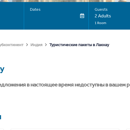
Dates
Guests
2 Adults
1 Room
Туристические пакеты в Лакнау
субконтинент
Индия
у
едложения в настоящее время недоступны в вашем р
я