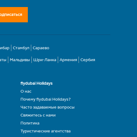
одписаться
зибар
Стамбул
Сараево
аты
Мальдивы
Шри-Ланка
Армения
Сербия
flydubai Holidays
О нас
Почему flydubai Holidays?
Часто задаваемые вопросы
Свяжитесь с нами
Политика
Туристические агентства