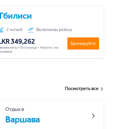
Тбилиси
2 ночей
Включены рейсы
LKR 349,262
Бронируйте
виабилеты + Гостиница + Налоги / на
еловека
Посмотреть все
Отдых в
Варшава