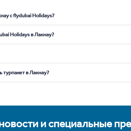
ау с flydubai Holidays?
ubai Holidays в Лакнау?
ь турпакет в Лакнау?
 новости и специальные пр