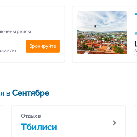
лючены рейсы
Бронируйте
алоги / на
А
ч
я в
Сентябре
Отдых в
Тбилиси