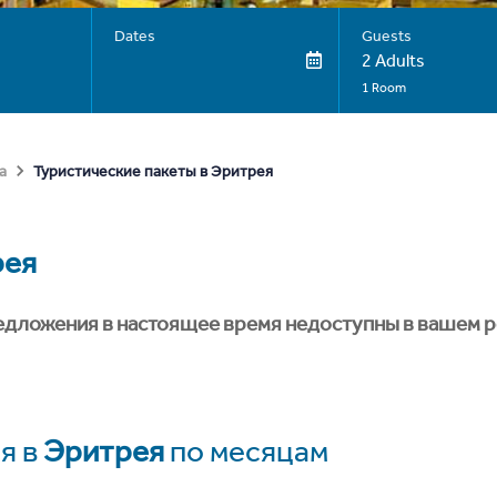
Dates
Guests
2 Adults
1 Room
Туристические пакеты в Эритрея
а
рея
едложения в настоящее время недоступны в вашем р
я в
Эритрея
по месяцам