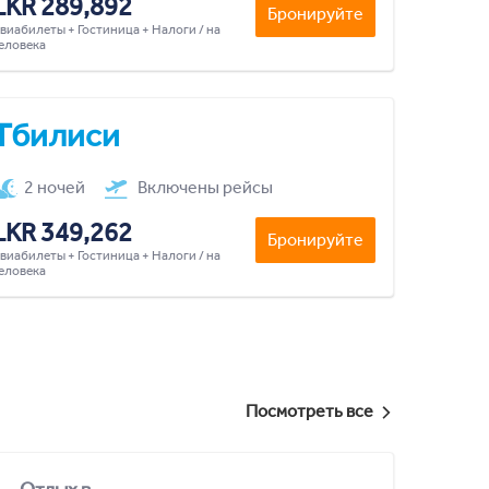
LKR 289,892
Бронируйте
виабилеты + Гостиница + Налоги / на
еловека
Тбилиси
2 ночей
Включены рейсы
LKR 349,262
Бронируйте
виабилеты + Гостиница + Налоги / на
еловека
Посмотреть все