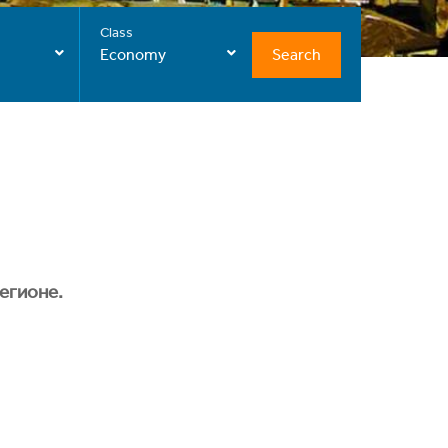
Class
Search
Economy
егионе.