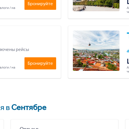
Бронируйте
алоги / на
А
ч
лючены рейсы
Бронируйте
алоги / на
А
ч
я в
Сентябре