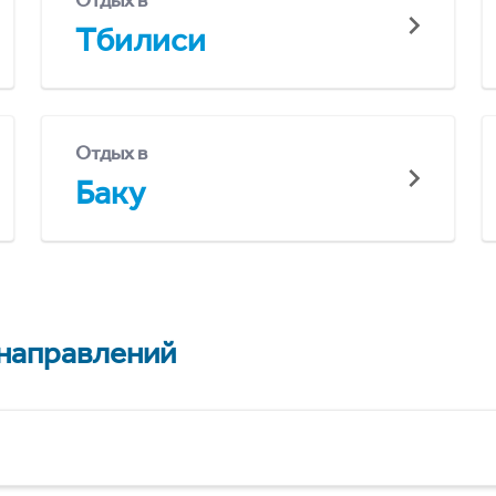
Отдых в
Тбилиси
Отдых в
Баку
 направлений