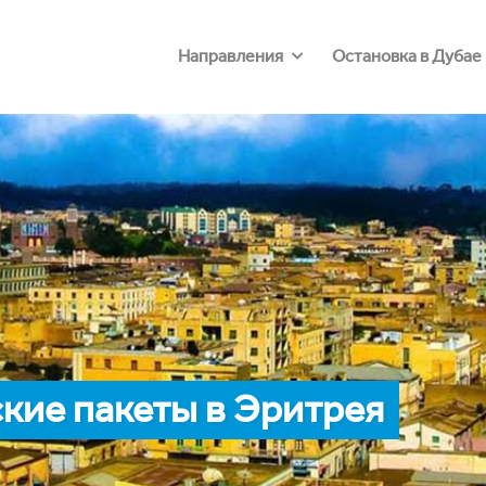
Направления
Остановка в Дубае
кие пакеты в Эритрея