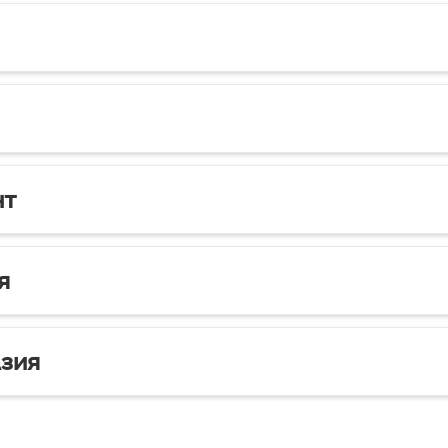
нт
я
зия