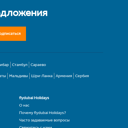
едложения
одписаться
зибар
Стамбул
Сараево
аты
Мальдивы
Шри-Ланка
Армения
Сербия
flydubai Holidays
О нас
Почему flydubai Holidays?
Часто задаваемые вопросы
Свяжитесь с нами