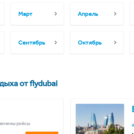
Март
Апрель
Сентябрь
Октябрь
ыха от flydubai
лючены рейсы