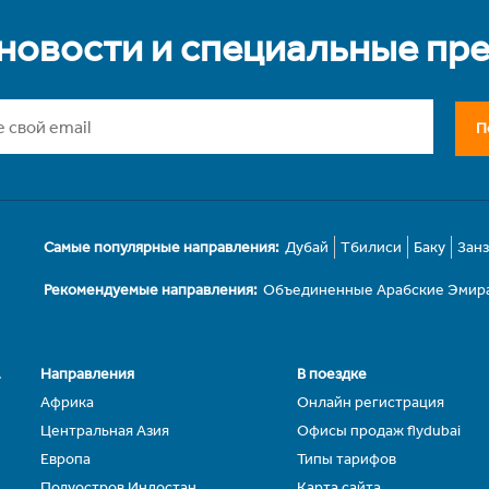
 новости и специальные пр
П
Самые популярные направления:
Дубай
Тбилиси
Баку
Зан
Рекомендуемые направления:
Объединенные Арабские Эмир
.
Направления
В поездке
Африка
Онлайн регистрация
Центральная Азия
Офисы продаж flydubai
Европа
Типы тарифов
Полуостров Индостан
Карта сайта