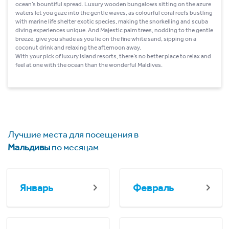
ocean’s bountiful spread. Luxury wooden bungalows sitting on the azure
waters let you gaze into the gentle waves, as colourful coral reefs bustling
with marine life shelter exotic species, making the snorkelling and scuba
diving experiences unique. And Majestic palm trees, nodding to the gentle
breeze, give you shade as you lie on the fine white sand, sipping on a
coconut drink and relaxing the afternoon away.
With your pick of luxury island resorts, there’s no better place to relax and
feel at one with the ocean than the wonderful Maldives.
Лучшие места для посещения в
Мальдивы
по месяцам
Январь
Февраль