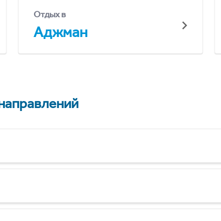
Отдых в
Аджман
 направлений