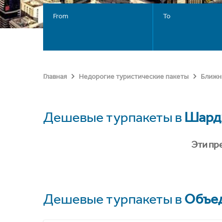
From
To
Главная
Недорогие туристические пакеты
Ближн
Дешевые турпакеты в
Шард
Эти пр
Дешевые турпакеты в
Объед