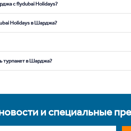
джа с flydubai Holidays?
ubai Holidays в Шарджа?
ть турпакет в Шарджа?
 новости и специальные пр