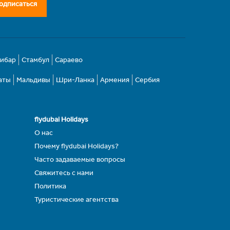
одписаться
зибар
Стамбул
Сараево
аты
Мальдивы
Шри-Ланка
Армения
Сербия
flydubai Holidays
О нас
Почему flydubai Holidays?
Часто задаваемые вопросы
Свяжитесь с нами
Политика
Туристические агентства