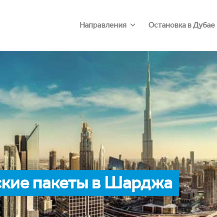
Направления
Остановка в Дубае
кие пакеты в Шарджа