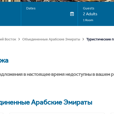
Dates
Guests
2 Adults
1 Room
Туристические 
ий Восток
Объединенные Арабские Эмираты
жа
едложения в настоящее время недоступны в вашем р
иненные Арабские Эмираты