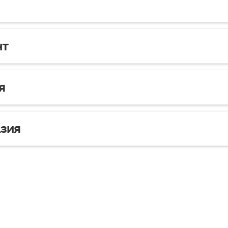
нт
я
зия