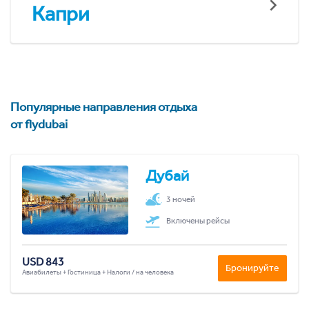
Капри
Популярные направления отдыха
от flydubai
Дубай
3 ночей
Включены рейсы
USD 843
Бронируйте
Авиабилеты + Гостиница + Налоги / на человека