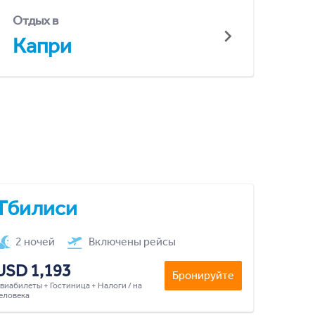
Отдых в
Капри
Тбилиси
2 ночей
Включены рейсы
USD 1,193
Бронируйте
виабилеты + Гостиница + Налоги / на
еловека