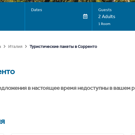
Dates
Guests
2 Adults
1 Room
Туристические пакеты в Сорренто
а
Италия
енто
едложения в настоящее время недоступны в вашем р
ия