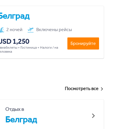
Белград
2 ночей
Включены рейсы
USD 1,250
Бронируйте
виабилеты + Гостиница + Налоги / на
еловека
Посмотреть все
Отдых в
Белград