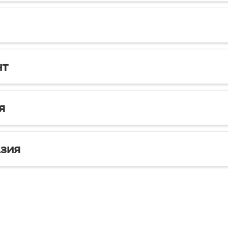
нт
я
зия