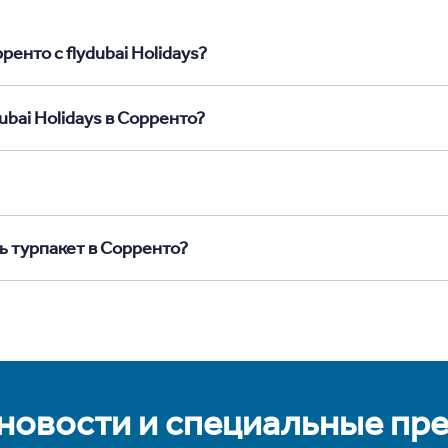
енто с flydubai Holidays?
ubai Holidays в Сорренто?
ь турпакет в Сорренто?
 новости и специальные пр