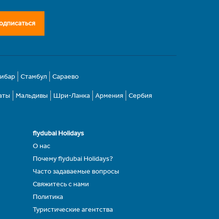
одписаться
зибар
Стамбул
Сараево
аты
Мальдивы
Шри-Ланка
Армения
Сербия
flydubai Holidays
О нас
Почему flydubai Holidays?
Часто задаваемые вопросы
Свяжитесь с нами
Политика
Туристические агентства