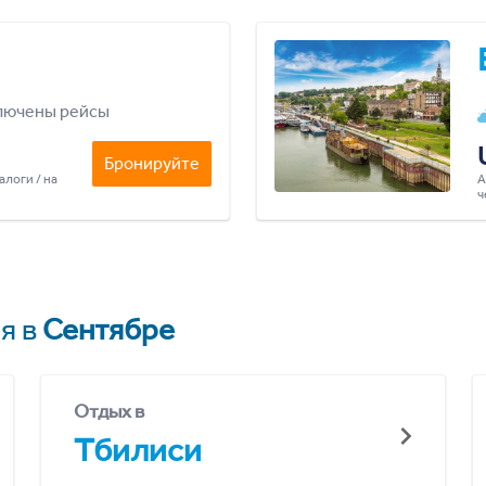
лючены рейсы
Бронируйте
алоги / на
А
ч
я в
Сентябре
Отдых в
Тбилиси