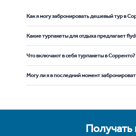
Как я могу забронировать дешевый тур в Сорр
Какие турпакеты для отдыха предлагает flyd
Что включают в себя турпакеты в Сорренто?
Могу ли я в последний момент забронироват
Получать