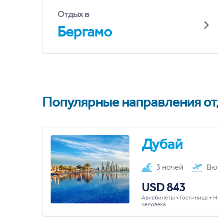
Отдых в
Бергамо
Популярные направления отд
Дубай
3 ночей
Вк
USD 843
Авиабилеты + Гостиница + Н
человека