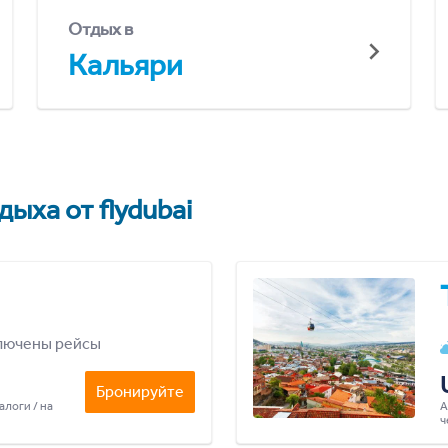
Отдых в
Кальяри
ыха от flydubai
лючены рейсы
Бронируйте
алоги / на
А
ч