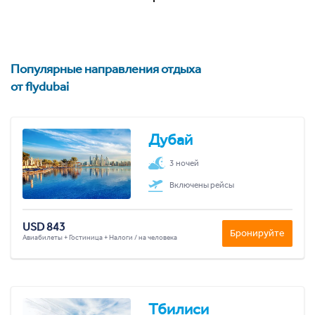
Популярные направления отдыха
от flydubai
Дубай
3 ночей
Включены рейсы
USD 843
Бронируйте
Авиабилеты + Гостиница + Налоги / на человека
Тбилиси