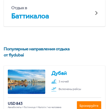
Отдых в
Баттикалоа
Популярные направления отдыха
от flydubai
Дубай
3 ночей
Включены рейсы
USD 843
Бронируйте
Авиабилеты + Гостиница + Налоги / на человека