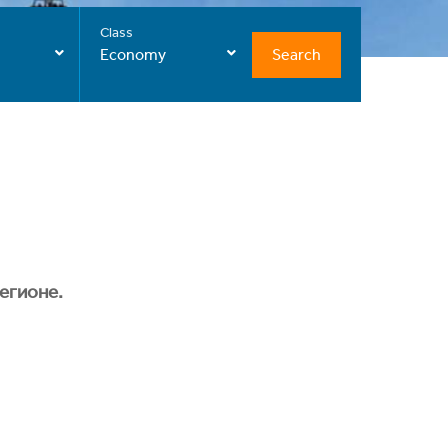
Class
Search
Economy
егионе.