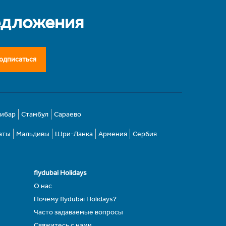
едложения
одписаться
зибар
Стамбул
Сараево
аты
Мальдивы
Шри-Ланка
Армения
Сербия
flydubai Holidays
О нас
Почему flydubai Holidays?
Часто задаваемые вопросы
Свяжитесь с нами