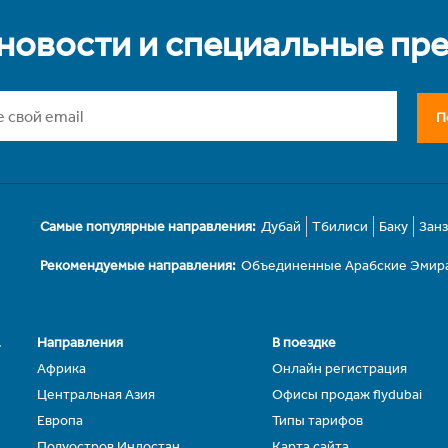
 новости и специальные пр
П
Самые популярные направления:
Дубай
Тбилиси
Баку
Зан
Рекомендуемые направления:
Объединенные Арабские Эмир
.
Направления
В поездке
Африка
Онлайн регистрация
Центральная Азия
Офисы продаж flydubai
Европа
Типы тарифов
Полуостров Индостан
Карта сайта