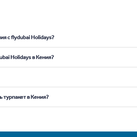
я с flydubai Holidays?
bai Holidays в Кения?
ь турпакет в Кения?