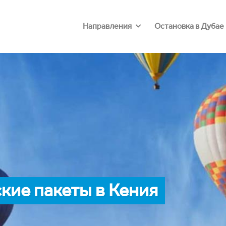
Направления
Остановка в Дубае
кие пакеты в Кения