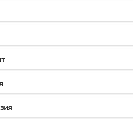
нт
я
зия