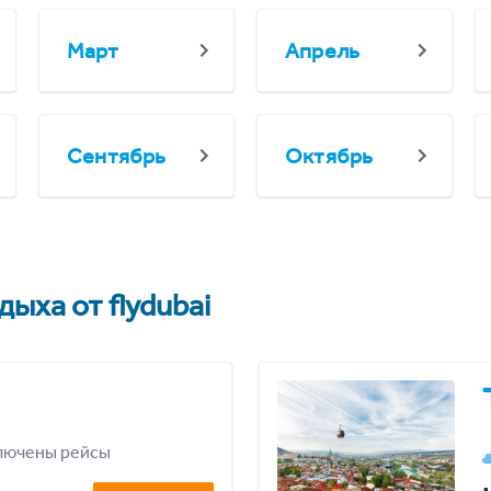
Март
Апрель
Сентябрь
Октябрь
ыха от flydubai
лючены рейсы