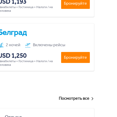
USD 1,193
Бронируйте
виабилеты + Гостиница + Налоги / на
еловека
Белград
2 ночей
Включены рейсы
USD 1,250
Бронируйте
виабилеты + Гостиница + Налоги / на
еловека
Посмотреть все