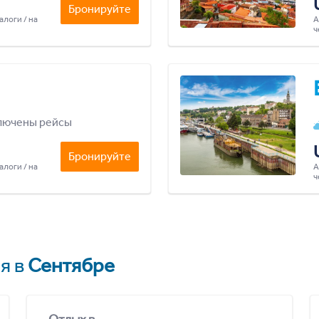
Бронируйте
алоги / на
А
ч
лючены рейсы
Бронируйте
алоги / на
А
ч
я в
Сентябре