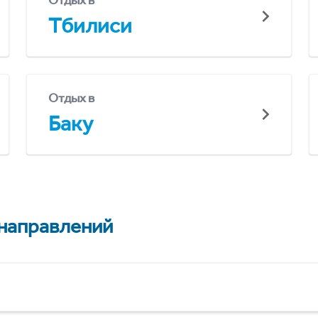
Отдых в
Тбилиси
Отдых в
Баку
 направлений