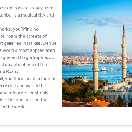
a deep-rooted legacy from
nbul is a magical city and
ks, you’ll find no
you roam the streets of
 galleries in Istiklal Avenue
 world’s most appreciated
osque and Hagia Sophia, dot
red streets of one of the
and Bazaar.
f, you’ll find no shortage of
erry ride and watch the
 and minarets, or simply
hile the sun sets on the
 in the world.