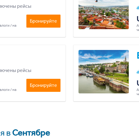
лючены рейсы
Бронируйте
алоги / на
А
ч
лючены рейсы
Бронируйте
алоги / на
А
ч
я в
Сентябре