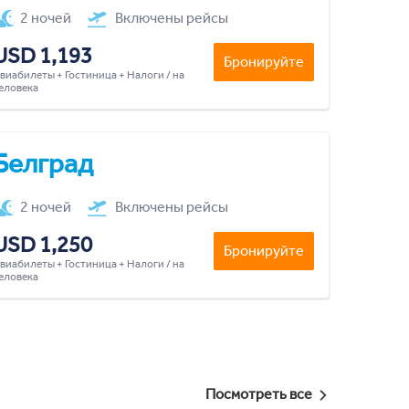
2 ночей
Включены рейсы
USD 1,193
Бронируйте
виабилеты + Гостиница + Налоги / на
еловека
Белград
2 ночей
Включены рейсы
USD 1,250
Бронируйте
виабилеты + Гостиница + Налоги / на
еловека
Посмотреть все