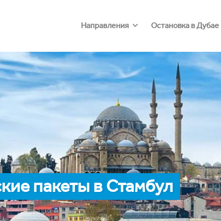
Направления
Остановка в Дубае
кие пакеты в Стамбул