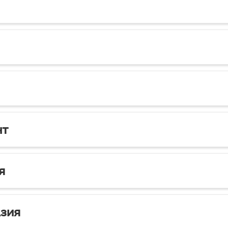
нт
я
зия