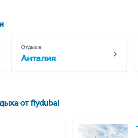
я
Отдых в
Анталия
ыха от flydubai