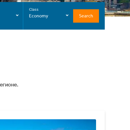
Class
Search
Economy
егионе.