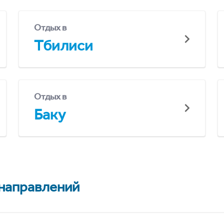
Отдых в
Тбилиси
Отдых в
Баку
 направлений