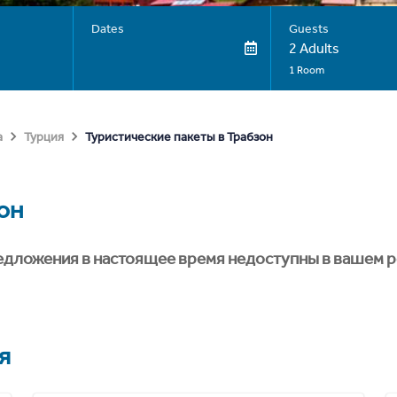
Dates
Guests
2 Adults
1 Room
Туристические пакеты в Трабзон
а
Турция
он
едложения в настоящее время недоступны в вашем р
я