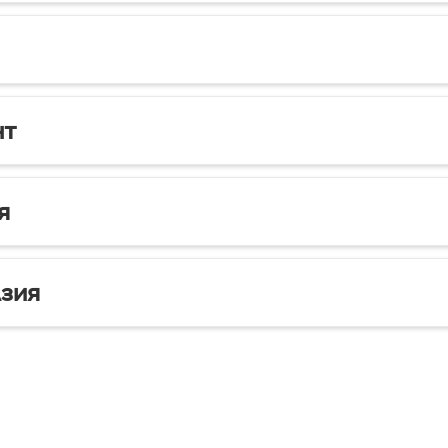
нт
я
зия