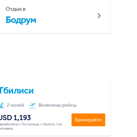
Отдых в
Бодрум
Тбилиси
2 ночей
Включены рейсы
USD 1,193
Бронируйте
виабилеты + Гостиница + Налоги / на
еловека