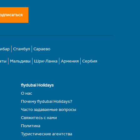
одписаться
зибар
Стамбул
Сараево
аты
Мальдивы
Шри-Ланка
Армения
Сербия
flydubai Holidays
О нас
Почему flydubai Holidays?
Часто задаваемые вопросы
Свяжитесь с нами
Политика
Туристические агентства