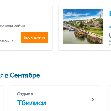
лючены рейсы
Бронируйте
алоги / на
А
ч
я в
Сентябре
Отдых в
Тбилиси