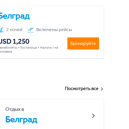
Белград
2 ночей
Включены рейсы
USD 1,250
Бронируйте
виабилеты + Гостиница + Налоги / на
еловека
Посмотреть все
Отдых в
Белград