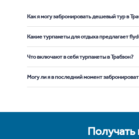
Как я могу забронировать дешевый тур в Траб
Какие турпакеты для отдыха предлагает flydu
Что включают в себя турпакеты в Трабзон?
Могу ли я в последний момент забронироват
Получать