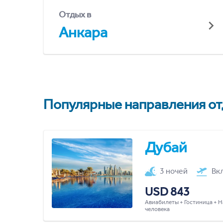
Отдых в
Анкара
Популярные направления отд
Дубай
3 ночей
Вк
USD 843
Авиабилеты + Гостиница + Н
человека