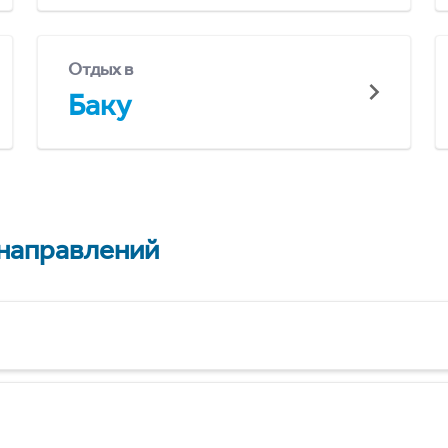
Отдых в
Баку
 направлений