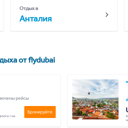
Отдых в
Анталия
ыха от flydubai
лючены рейсы
Бронируйте
алоги / на
А
ч