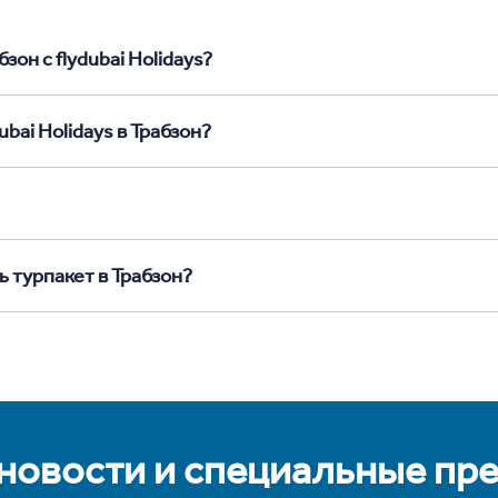
зон с flydubai Holidays?
bai Holidays в Трабзон?
ь турпакет в Трабзон?
 новости и специальные пр