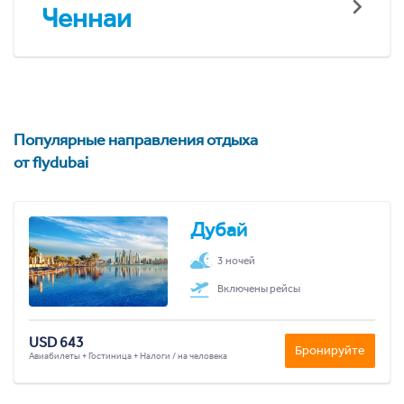
Ченнаи
Популярные направления отдыха
от flydubai
Дубай
3 ночей
Включены рейсы
USD 643
Бронируйте
Авиабилеты + Гостиница + Налоги / на человека