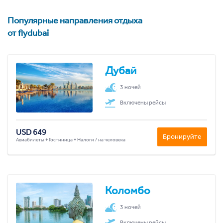
Популярные направления отдыха
от flydubai
Дубай
3 ночей
Включены рейсы
USD 649
Бронируйте
Авиабилеты + Гостиница + Налоги / на человека
Коломбо
3 ночей
Включены рейсы