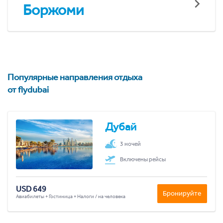
Боржоми
Популярные направления отдыха
от flydubai
Дубай
3 ночей
Включены рейсы
USD 649
Бронируйте
Авиабилеты + Гостиница + Налоги / на человека