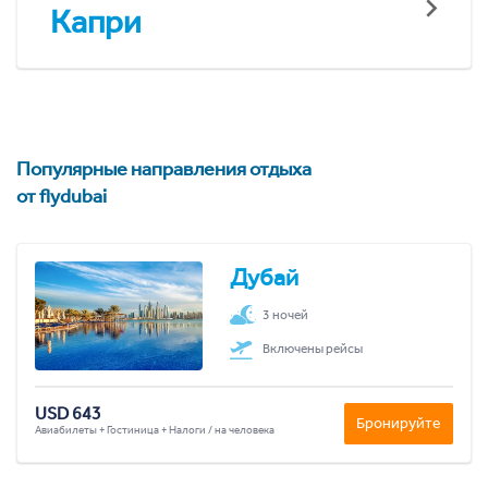
Капри
Популярные направления отдыха
от flydubai
Дубай
3 ночей
Включены рейсы
USD 643
Бронируйте
Авиабилеты + Гостиница + Налоги / на человека