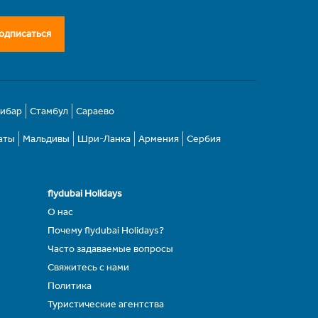
одписаться
зибар
Стамбул
Сараево
аты
Мальдивы
Шри-Ланка
Армения
Сербия
flydubai Holidays
О нас
Почему flydubai Holidays?
Часто задаваемые вопросы
Свяжитесь с нами
Политика
Туристические агентства