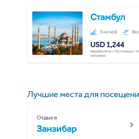
Стамбул
3 ночей
Вк
USD 1,244
Авиабилеты + Гостиница + Н
человека
Лучшие места для посещени
Отдых в
Занзибар