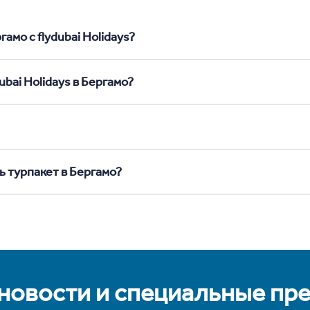
амо с flydubai Holidays?
bai Holidays в Бергамо?
ь турпакет в Бергамо?
 новости и специальные пр