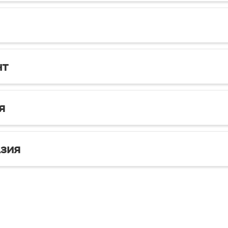
нт
я
зия