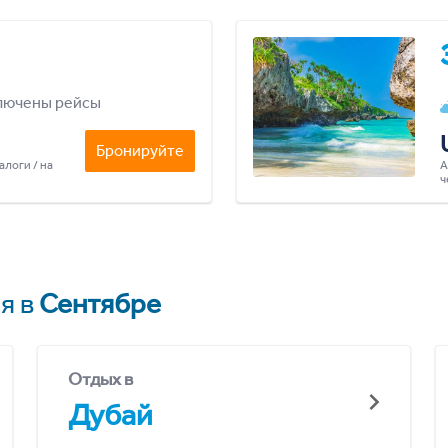
лючены рейсы
Бронируйте
алоги / на
А
ч
я в
Сентябре
Отдых в
Дубай