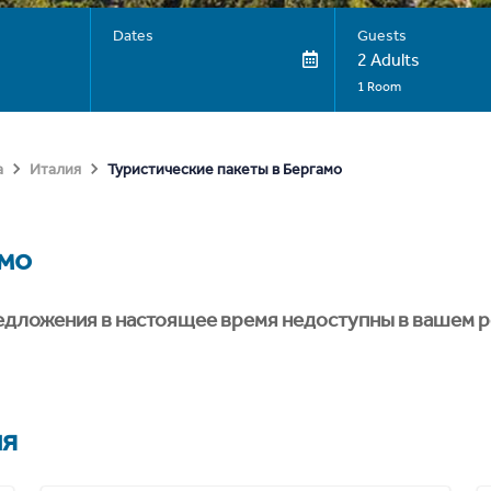
Dates
Guests
2 Adults
1 Room
Туристические пакеты в Бергамо
а
Италия
мо
едложения в настоящее время недоступны в вашем р
ия