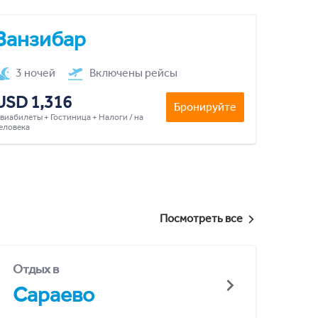
Занзибар
3 ночей
Включены рейсы
USD 1,316
Бронируйте
виабилеты + Гостиница + Налоги / на
еловека
Посмотреть все
Отдых в
Сараево