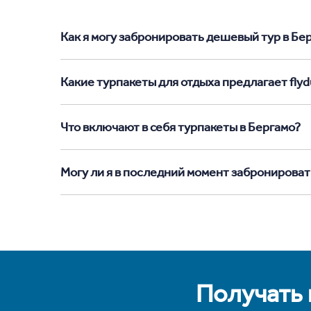
Как я могу забронировать дешевый тур в Берг
Какие турпакеты для отдыха предлагает flydu
Что включают в себя турпакеты в Бергамо?
Могу ли я в последний момент забронироват
Получать