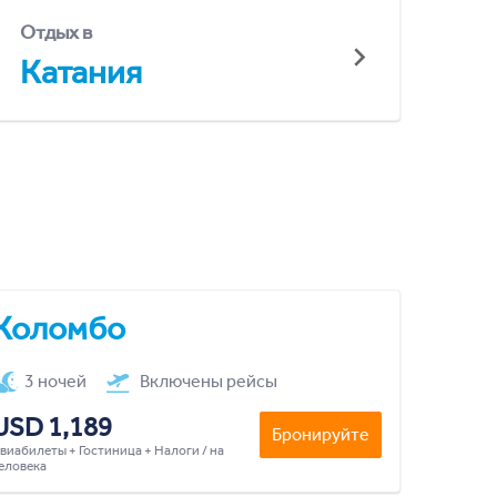
Отдых в
Катания
Коломбо
3 ночей
Включены рейсы
USD 1,189
Бронируйте
виабилеты + Гостиница + Налоги / на
еловека