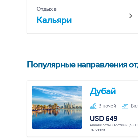
Отдых в
Кальяри
Популярные направления отд
Дубай
3 ночей
Вк
USD 649
Авиабилеты + Гостиница + Н
человека