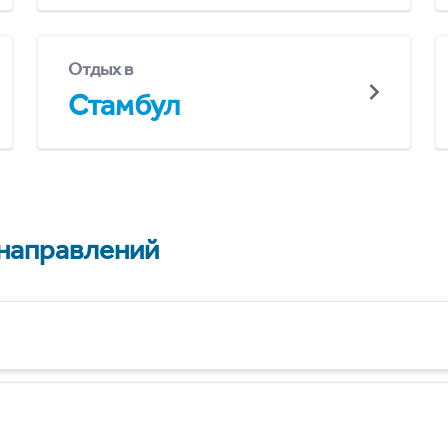
Отдых в
Стамбул
 направлений