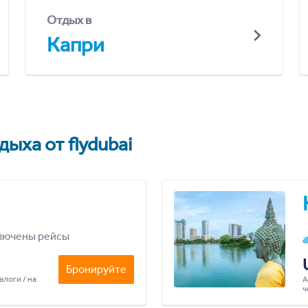
Отдых в
Капри
ыха от flydubai
лючены рейсы
Бронируйте
алоги / на
А
ч