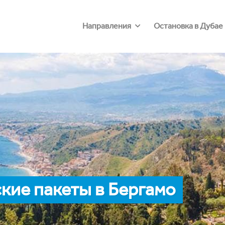
Направления
Остановка в Дубае
кие пакеты в Бергамо