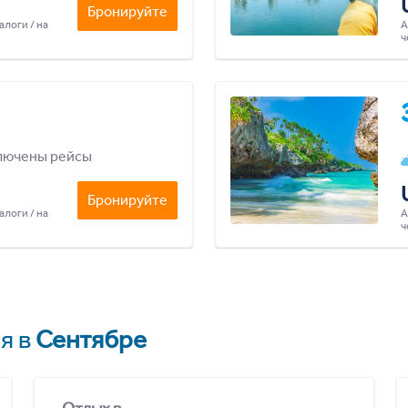
Бронируйте
алоги / на
А
ч
лючены рейсы
Бронируйте
алоги / на
А
ч
я в
Сентябре