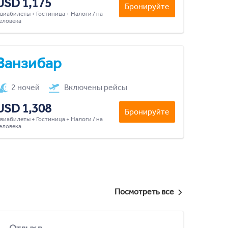
USD 1,175
Бронируйте
виабилеты + Гостиница + Налоги / на
еловека
Занзибар
2 ночей
Включены рейсы
USD 1,308
Бронируйте
виабилеты + Гостиница + Налоги / на
еловека
Посмотреть все