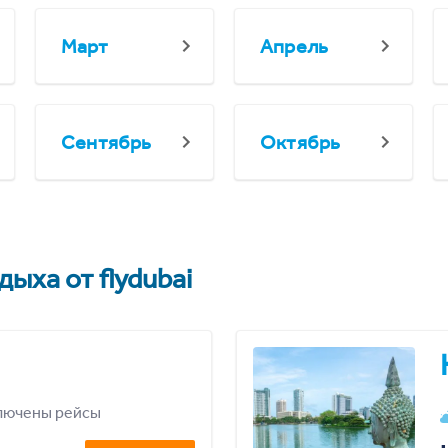
Март
Апрель
Сентябрь
Октябрь
ыха от flydubai
лючены рейсы