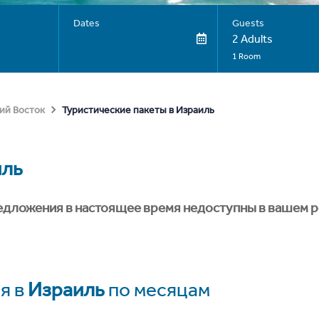
Dates
Guests
2 Adults
1 Room
Туристические пакеты в Израиль
ий Восток
иль
едложения в настоящее время недоступны в вашем р
я в
Израиль
по месяцам