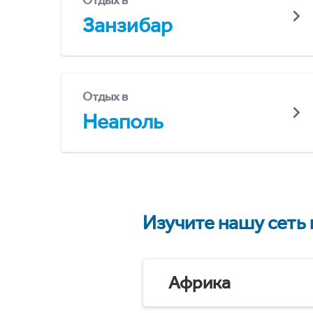
Отдых в
Занзибар
Отдых в
Неаполь
Изучите нашу сеть
Африка