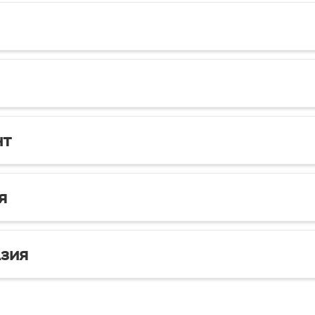
нт
я
зия