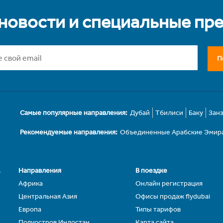
 новости и специальные пр
П
Самые популярные направления:
Дубай
Тбилиси
Баку
Зан
Рекомендуемые направления:
Объединенные Арабские Эмир
.
Направления
В поездке
Африка
Онлайн регистрация
Центральная Азия
Офисы продаж flydubai
Европа
Типы тарифов
Полуостров Индостан
Карта сайта