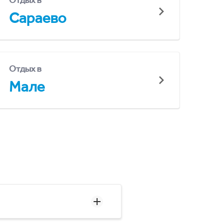
Отдых в
Сараево
Отдых в
Мале