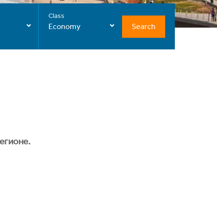
Class
Search
Economy
егионе.