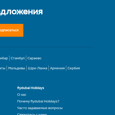
едложения
одписаться
зибар
Стамбул
Сараево
аты
Мальдивы
Шри-Ланка
Армения
Сербия
flydubai Holidays
О нас
Почему flydubai Holidays?
Часто задаваемые вопросы
Свяжитесь с нами