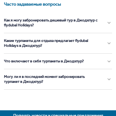
Часто задаваемые вопросы
Как я могу забронировать дешевый тур в Джодхпур с
flydubai Holidays?
Какие турпакеты для отдыха предлагает flydubai
Holidays в Джодхпур?
Что включают в себя турпакеты в Джодхпур?
Могу ли я в последний момент забронировать
турпакет в Джодхпур?
Получать новости и специальные предложения