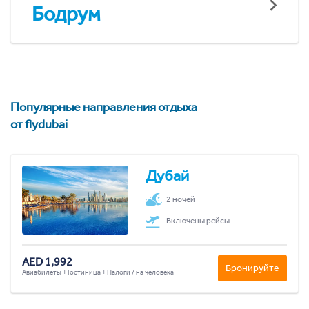
Бодрум
Популярные направления отдыха
от flydubai
Дубай
2 ночей
Включены рейсы
AED 1,992
Бронируйте
Авиабилеты + Гостиница + Налоги / на человека