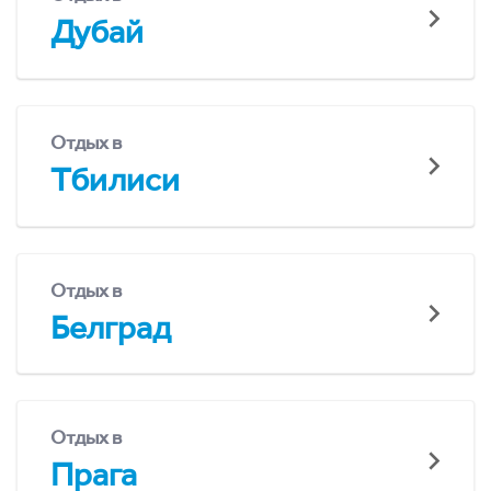
Дубай
Отдых в
Тбилиси
Отдых в
Белград
Отдых в
Прага