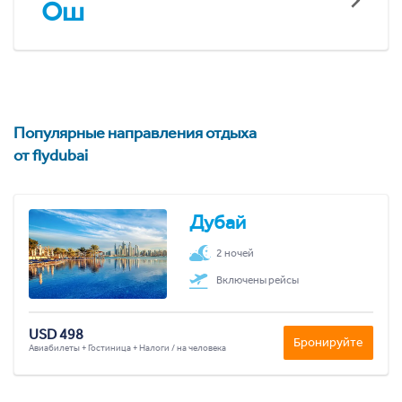
Ош
Популярные направления отдыха
от flydubai
Дубай
2 ночей
Включены рейсы
USD 498
Бронируйте
Авиабилеты + Гостиница + Налоги / на человека