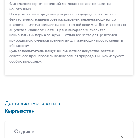
благодаря которым городской ландшафт совсем не кажется
монотонным.
Прогуляйтесь по городским улицам и площадям, посмотрите на
фантастические здания советских времен, перемежающиеся со
старомодными магазинами на фоне горной цепи Ала-Тоо, и вы словно
ощутите дыхание вечности. Прямо за городом находится
национальный парк Ала-Арча ― отличное место для ценителей
природы, поклонников треккинга и для желающих просто сменить
обстановку.
Будь то восхитительная кухня или местное искусство, остатки
советского прошлого или великолепная природа, Бишкек излучает
особую атмосферу.
Дешевые турпакеты в
Кыргызстан
Отдых в