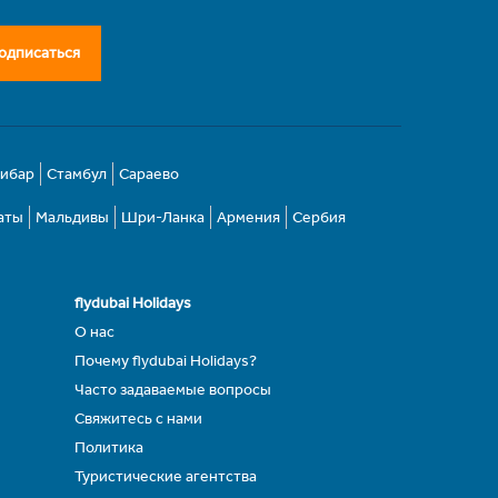
одписаться
зибар
Стамбул
Сараево
аты
Мальдивы
Шри-Ланка
Армения
Сербия
flydubai Holidays
О нас
Почему flydubai Holidays?
Часто задаваемые вопросы
Свяжитесь с нами
Политика
Туристические агентства