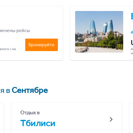
лючены рейсы
Бронируйте
алоги / на
А
ч
я в
Сентябре
Отдых в
Тбилиси