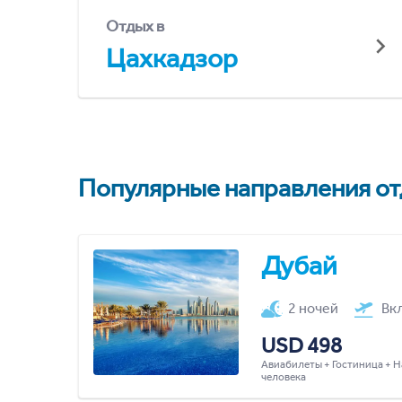
Отдых в
Цахкадзор
Популярные направления отд
Дубай
2 ночей
Вк
USD 498
Авиабилеты + Гостиница + Н
человека