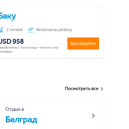
Баку
2 ночей
Включены рейсы
USD 958
Бронируйте
виабилеты + Гостиница + Налоги / на
еловека
Посмотреть все
Отдых в
Белград