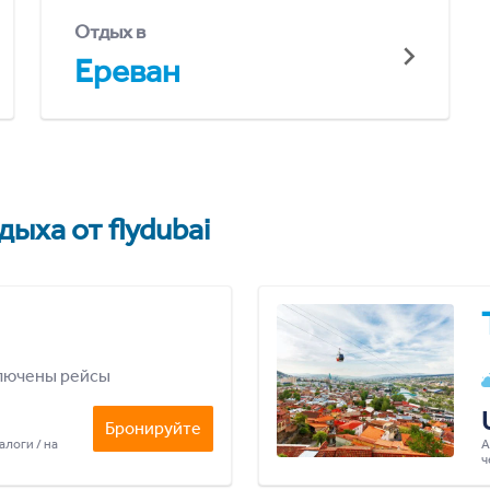
Отдых в
Ереван
ыха от flydubai
лючены рейсы
Бронируйте
алоги / на
А
ч