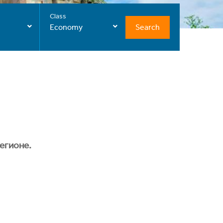
Class
Search
Economy
егионе.