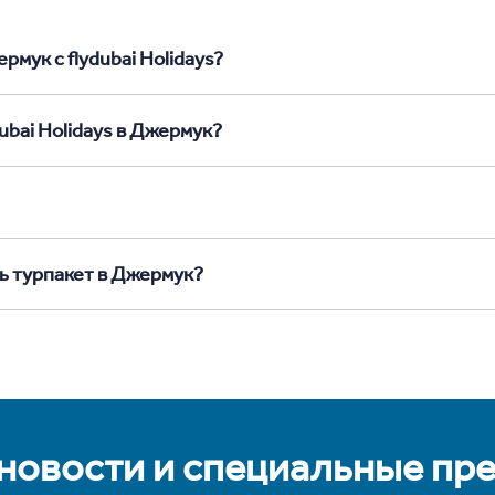
рмук с flydubai Holidays?
ubai Holidays в Джермук?
ь турпакет в Джермук?
 новости и специальные пр