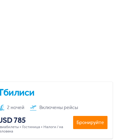
Тбилиси
2 ночей
Включены рейсы
USD 785
Бронируйте
виабилеты + Гостиница + Налоги / на
еловека