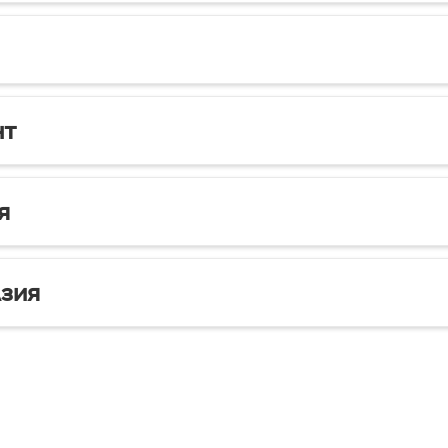
нт
я
зия