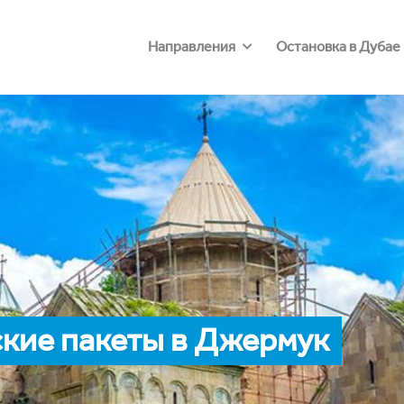
Направления
Остановка в Дубае
кие пакеты в Джермук