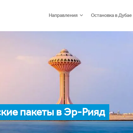
Направления
Остановка в Дубае
кие пакеты в Эр-Рияд