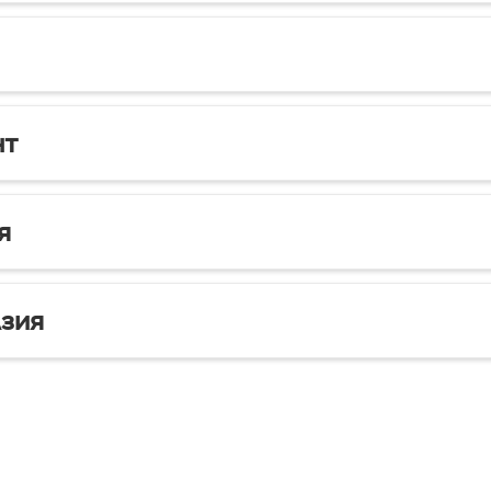
нт
я
зия