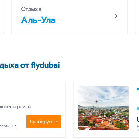
Отдых в
Аль-Ула
ыха от flydubai
лючены рейсы
Бронируйте
алоги / на
А
ч