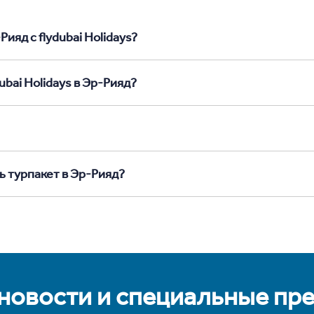
ияд с flydubai Holidays?
ubai Holidays в Эр-Рияд?
ь турпакет в Эр-Рияд?
 новости и специальные пр