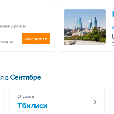
лючены рейсы
Бронируйте
алоги / на
А
ч
я в
Сентябре
Отдых в
Тбилиси