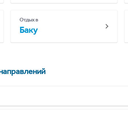
Отдых в
Баку
 направлений