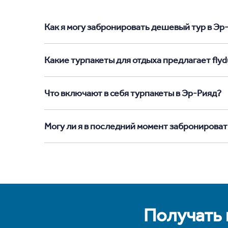
Как я могу забронировать дешевый тур в Эр-Р
Какие турпакеты для отдыха предлагает flyd
Что включают в себя турпакеты в Эр-Рияд?
Могу ли я в последний момент забронироват
Получать