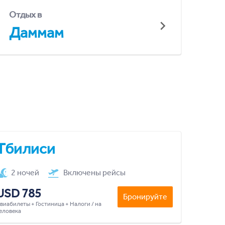
Отдых в
Даммам
Тбилиси
2 ночей
Включены рейсы
USD 785
Бронируйте
виабилеты + Гостиница + Налоги / на
еловека