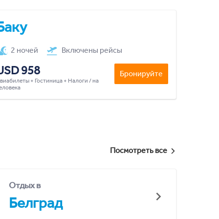
Баку
2 ночей
Включены рейсы
USD 958
Бронируйте
виабилеты + Гостиница + Налоги / на
еловека
Посмотреть все
Отдых в
Белград