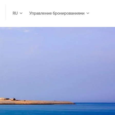
RU
Управление бронированиями