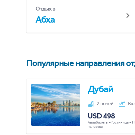
Отдых в
Абха
Популярные направления отд
Дубай
2 ночей
Вк
USD 498
Авиабилеты + Гостиница + Н
человека