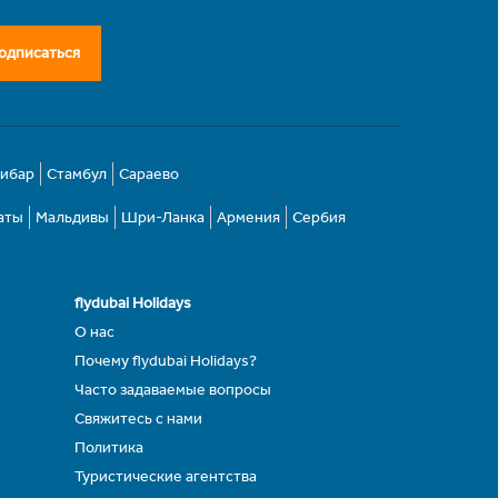
одписаться
зибар
Стамбул
Сараево
аты
Мальдивы
Шри-Ланка
Армения
Сербия
flydubai Holidays
О нас
Почему flydubai Holidays?
Часто задаваемые вопросы
Свяжитесь с нами
Политика
Туристические агентства