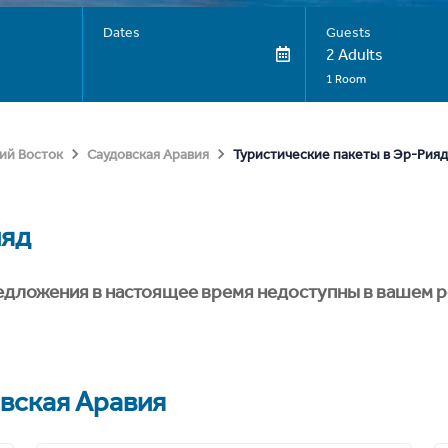
Dates
Guests
2 Adults
1 Room
Туристические пакеты в Эр-Рияд
ий Восток
Саудовская Аравия
ияд
едложения в настоящее время недоступны в вашем р
вская Аравия