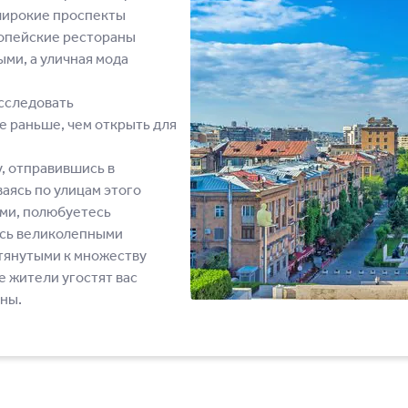
 широкие проспекты
опейские рестораны
ми, а уличная мода
исследовать
е раньше, чем открыть для
, отправившись в
аясь по улицам этого
ами, полюбуетесь
есь великолепными
тянутыми к множеству
 жители угостят вас
ны.