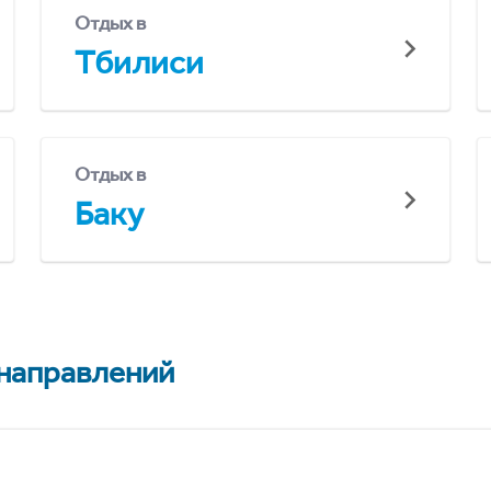
Отдых в
Тбилиси
Отдых в
Баку
 направлений