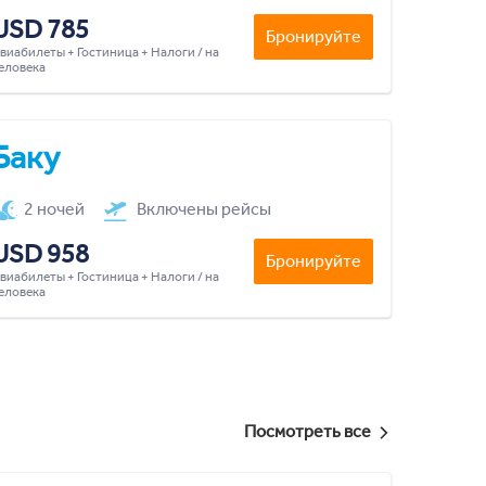
USD 785
Бронируйте
виабилеты + Гостиница + Налоги / на
еловека
Баку
2 ночей
Включены рейсы
USD 958
Бронируйте
виабилеты + Гостиница + Налоги / на
еловека
Посмотреть все