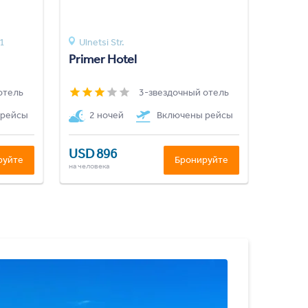
1
Ulnetsi Str.
Primer Hotel
отель
3-звездочный отель
 рейсы
2 ночей
Включены рейсы
USD 896
руйте
Бронируйте
на человека