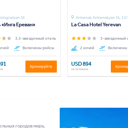
ningradyan St
Armenak Armenakyan St, 13/
 «Инга Ереван»
La Casa Hotel Yerevan
3.5-звездочный отель
3-звездочный 
ночей
Включены рейсы
2 ночей
Включены
891
USD 894
Бронируйте
Брони
ка
на человека
ельных городов мира,