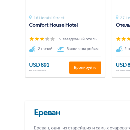
16 Heratsi Street
27 Le
Comfort House Hotel
Отель
3-звездочный отель
2 ночей
Включены рейсы
2 
USD 891
USD 
Бронируйте
на человека
на челове
Ереван
Ереван, один из старейших и самых очароват