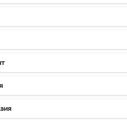
нт
я
зия