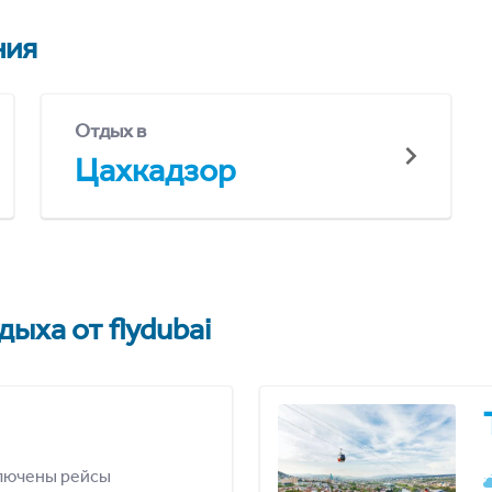
ния
Отдых в
Цахкадзор
ыха от flydubai
лючены рейсы