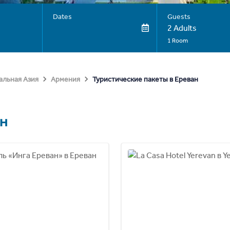
Dates
Guests
2 Adults
1 Room
Туристические пакеты в Ереван
альная Азия
Армения
н