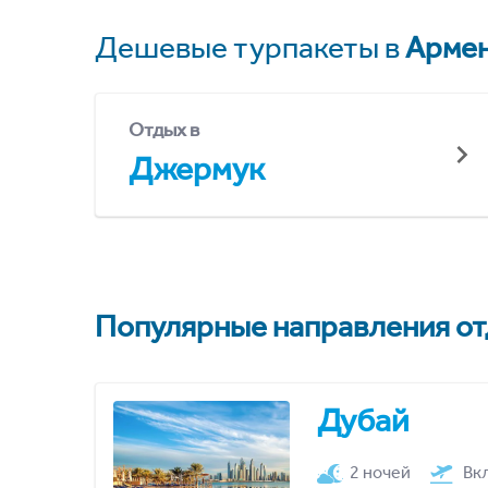
Дешевые турпакеты в
Арме
Отдых в
Джермук
Популярные направления отд
Дубай
2 ночей
Вк