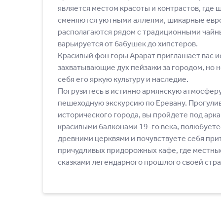
является местом красоты и контрастов, где
сменяются уютными аллеями, шикарные евр
располагаются рядом с традиционными чайны
варьируется от бабушек до хипстеров.
Красивый фон горы Арарат приглашает вас 
захватывающие дух пейзажи за городом, но н
себя его яркую культуру и наследие.
Погрузитесь в истинно армянскую атмосферу
пешеходную экскурсию по Еревану. Прогулив
исторического города, вы пройдете под арк
красивыми балконами 19-го века, полюбует
древними церквями и почувствуете себя при
причудливых придорожных кафе, где местные
сказками легендарного прошлого своей стра