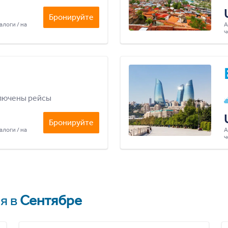
Бронируйте
алоги / на
А
ч
лючены рейсы
Бронируйте
алоги / на
А
ч
я в
Сентябре