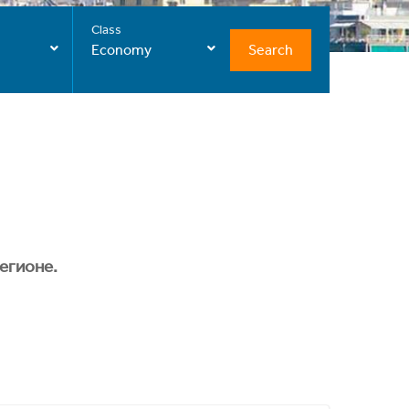
Class
Search
Economy
егионе.