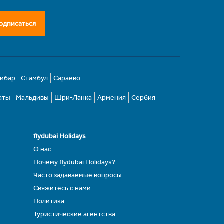
одписаться
зибар
Стамбул
Сараево
аты
Мальдивы
Шри-Ланка
Армения
Сербия
flydubai Holidays
О нас
Почему flydubai Holidays?
Часто задаваемые вопросы
Свяжитесь с нами
Политика
Туристические агентства