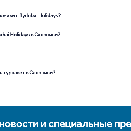
ники с flydubai Holidays?
ubai Holidays в Салоники?
ь турпакет в Салоники?
 новости и специальные пр