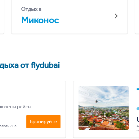
Отдых в
Миконос
ыха от flydubai
лючены рейсы
Бронируйте
алоги / на
А
ч