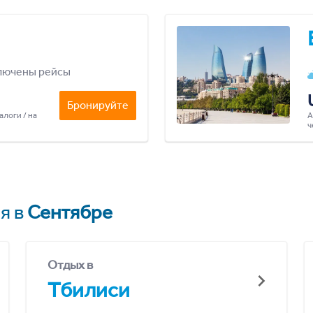
лючены рейсы
Бронируйте
алоги / на
А
ч
я в
Сентябре
Отдых в
Тбилиси