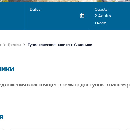
Dates
Guests
2 Adults
1 Room
Туристические пакеты в Салоники
а
Греция
ники
едложения в настоящее время недоступны в вашем р
я