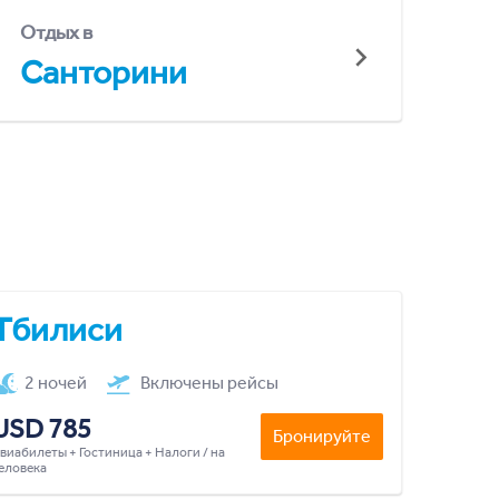
Отдых в
Санторини
Тбилиси
2 ночей
Включены рейсы
USD 785
Бронируйте
виабилеты + Гостиница + Налоги / на
еловека