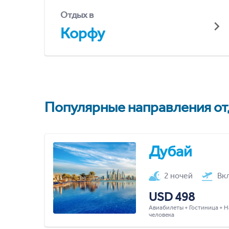
Отдых в
Корфу
Популярные направления отд
Дубай
2 ночей
Вк
USD 498
Авиабилеты + Гостиница + Н
человека