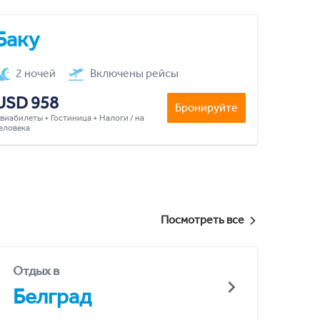
Баку
2 ночей
Включены рейсы
USD 958
Бронируйте
виабилеты + Гостиница + Налоги / на
еловека
Посмотреть все
Отдых в
Белград