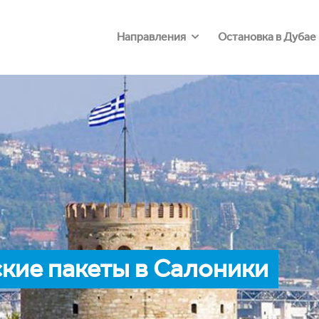
Направления
Остановка в Дубае
кие пакеты в Салоники