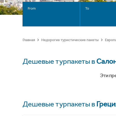
From
To
Главная
Недорогие туристические пакеты
Европ
Дешевые турпакеты в
Сало
Эти пр
Дешевые турпакеты в
Греци