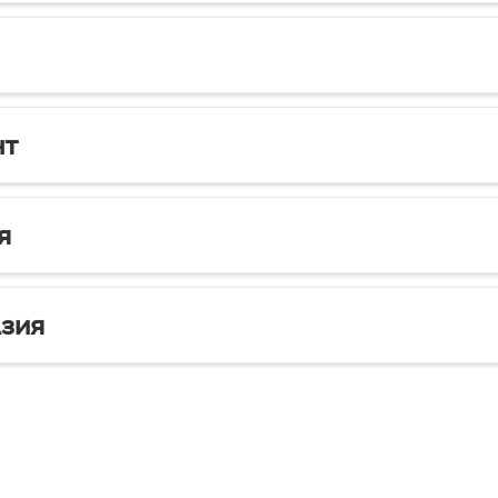
нт
я
зия