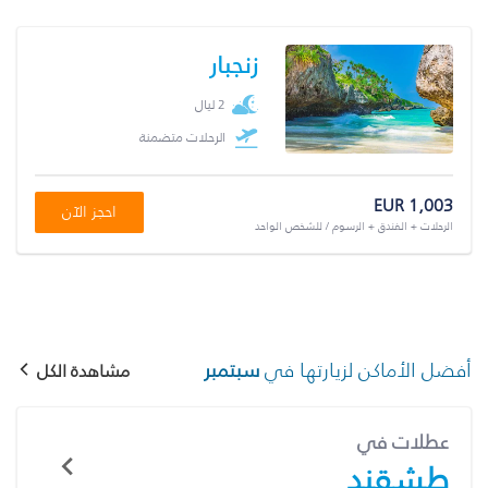
زنجبار
2 ليال
الرحلات متضمنة
EUR 1,003
احجز الآن
الرحلات + الفندق + الرسوم / للشخص الواحد
أفضل الأماكن لزيارتها في
سبتمبر
مشاهدة الكل
عطلات في
طشقند