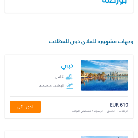
وجهات مشهورة للفلاي دبي للعطلات
دبي
2 ليال
الرحلات متضمنة
EUR 610
احجز الآن
الرحلات + الفندق + الرسوم / للشخص الواحد