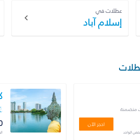
عطلات في
إسلام آباد
طلات
ك
ت متضمنة
0
احجز الآن
شخص الواحد
ال