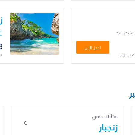
ز
ت متضمنة
3
احجز الآن
شخص الواحد
ال
ر
عطلات في
زنجبار