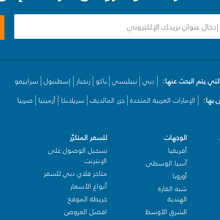
لتي يتم البحث عنها:
دبي
تبيليسي
باكو
زنجبار
إسطنبول
سراييفو
بها:
الإمارات العربية المتحدة
جزر المالديف
سريلانكا
أرمينيا
صربيا
الوجهات
للسفر المتكرّر
أفريقيا
تسجيل الوصول على
الإنترنت
آسيا الوسطى
متاجر فلاي دبي للسفر
أوروبا
أنواع الأسعار
شبه القارة
الهندية
خريطة الموقع
الشرق الأوسط
افضل العروض