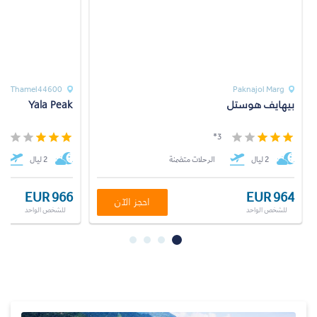
hal Thamel44600
Paknajol Marg
بيهايف هوستل
Yala Peak
*
3*
2 ليال
الرحلات متضمنة
2 ليال
EUR 966
EUR 964
احجز الآن
للشخص الواحد
للشخص الواحد