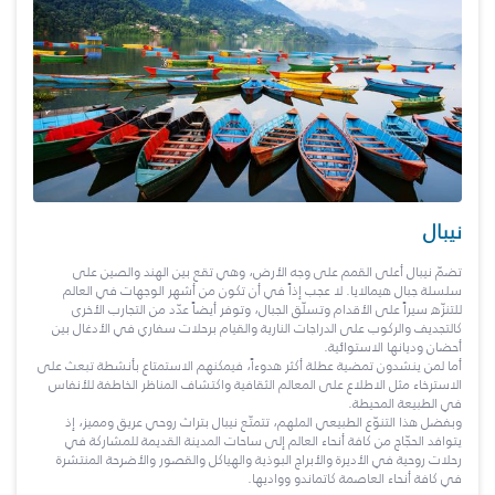
نيبال
تضمّ نيبال أعلى القمم على وجه الأرض، وهي تقع بين الهند والصين على
سلسلة جبال هيمالايا. لا عجب إذاً في أن تكون من أشهر الوجهات في العالم
للتنزّه سيراً على الأقدام وتسلّق الجبال، وتوفر أيضاً عدّد من التجارب الأخرى
كالتجديف والركوب على الدراجات النارية والقيام برحلات سفاري في الأدغال بين
أحضان وديانها الاستوائية.
أما لمن ينشدون تمضية عطلة أكثر هدوءاً، فيمكنهم الاستمتاع بأنشطة تبعث على
الاسترخاء مثل الاطلاع على المعالم الثقافية واكتشاف المناظر الخاطفة للأنفاس
في الطبيعة المحيطة.
وبفضل هذا التنوّع الطبيعي الملهم، تتمتّع نيبال بتراث روحي عريق ومميز، إذ
يتوافد الحجّاج من كافة أنحاء العالم إلى ساحات المدينة القديمة للمشاركة في
رحلات روحية في الأديرة والأبراج البوذية والهياكل والقصور والأضرحة المنتشرة
في كافة أنحاء العاصمة كاتماندو وواديها.