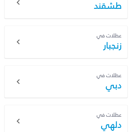
طشقند
عطلات في
زنجبار
عطلات في
دبي
عطلات في
دلهي