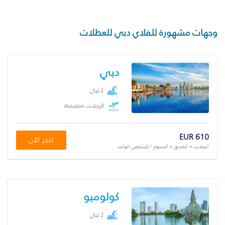
وجهات مشهورة للفلاي دبي للعطلات
دبي
2 ليال
الرحلات متضمنة
EUR 610
احجز الآن
الرحلات + الفندق + الرسوم / للشخص الواحد
كولومبو
2 ليال