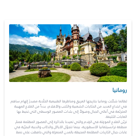
رومانيا
لطالما شكّلت رومانيا بتاريخها العريق ومناظرها الطبيعية الخلّابة مصدرَ إلهام ساهم
في ابتداع العديد من الحكايات الشعبية والكتب والأفلام، بدءاً من القلاع المهيبة
المتربّعة في أعالي الجبال وصولاً إلى بلدات العصور الوسطى التي تحيط بها
الغابات الكثيفة.
تزيّن القلاع الموغِلة في القِدم والتي تعيدنا بالذاكرة إلى العصور المظلمة قممَ
منطقة ترانسيلفانيا الأسطورية، بينما تتجوّل الأيائل والذئاب والدببة البحرّية في
غابات جبال الكاربات المظلمة المحيطة بالمدن المنعزلة والتي حافظت على نمط