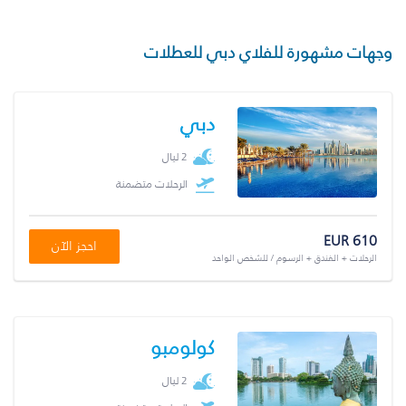
وجهات مشهورة للفلاي دبي للعطلات
دبي
2 ليال
الرحلات متضمنة
EUR 610
احجز الآن
الرحلات + الفندق + الرسوم / للشخص الواحد
كولومبو
2 ليال