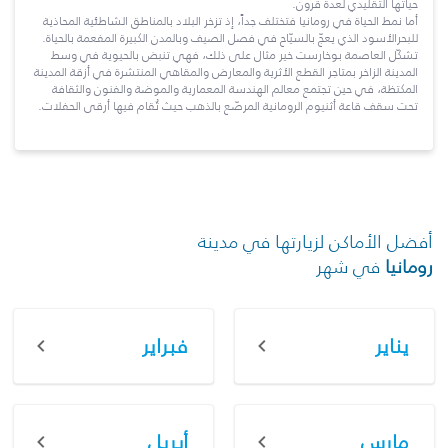
حياتها التقليدي لعدة قرون.
أما نمط الحياة في رومانيا فتختلف جداً، إذ تزخر البلاد بالمناطق الشاطئية المحاذية
للبحرالأسود الذي يعجّ بالسيّاح في فصل الصيف وبالمدن الكبيرة المفعمة بالحياة.
تشكّل العاصمة بوخارست خير مثال على ذلك، فهي تنبض بالحيوية في وسط
المدينة الزاخر بمتاجر القطع الأثرية والمعارض والمقاهي المنتشرة في أزقة المدينة
المكتظة، في حين تجتمع معالم الهندسة المعمارية والموضة والفنون والثقافة
تحت سقف قاعة أثنيوم الرومانية المرصّع بالذهب حيث تُقام فيها أرقى الحفلات.
أفضل الأماكن لزيارتها في مدينة
رومانيا
في شهر
يناير
فبراير
مارس
أبريل