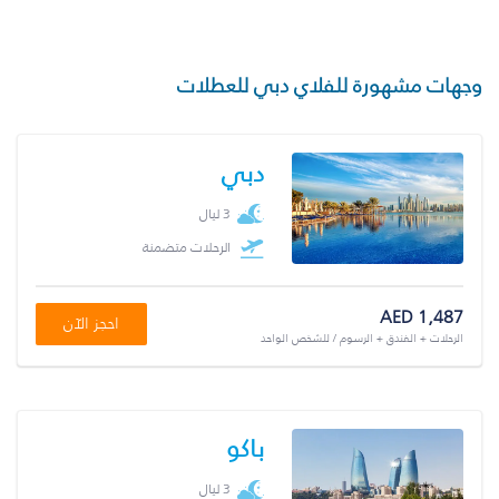
وجهات مشهورة للفلاي دبي للعطلات
دبي
3 ليال
الرحلات متضمنة
AED 1,487
احجز الآن
الرحلات + الفندق + الرسوم / للشخص الواحد
باكو
3 ليال