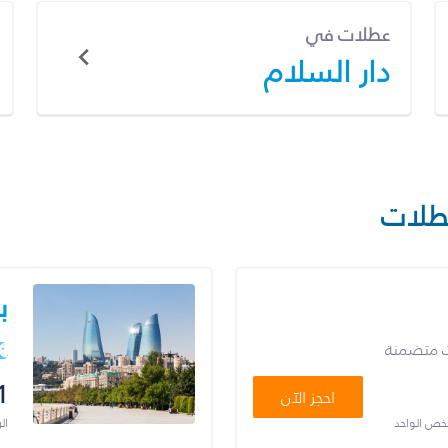
عطلات في
دار السلام
طلات
ب
ت متضمنة
1
احجز الآن
شخص الواحد
ال