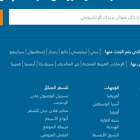
لتي يتم البحث عنها:
دبي
تبيليسي
باكو
زنجبار
إسطنبول
سراييفو
بها:
الإمارات العربية المتحدة
جزر المالديف
سريلانكا
أرمينيا
صربيا
الوجهات
للسفر المتكرّر
أفريقيا
تسجيل الوصول على
الإنترنت
آسيا الوسطى
متاجر فلاي دبي للسفر
أوروبا
أنواع الأسعار
شبه القارة
الهندية
خريطة الموقع
الشرق الأوسط
افضل العروض