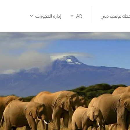
طة توقف دبي
AR
إدارة الحجوزات