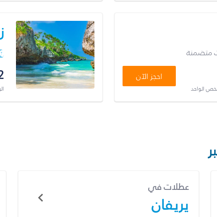
ز
ت متضمنة
2
احجز الآن
شخص الواحد
ال
ر
عطلات في
يريفان