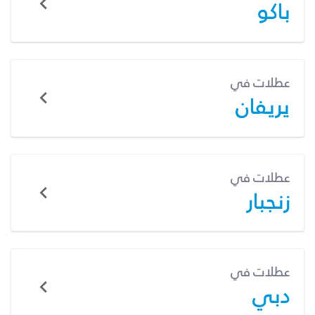
باكو
عطلات في
يريفان
عطلات في
زنجبار
عطلات في
دبي