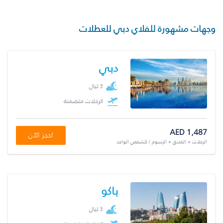
وجهات مشهورة للفلاي دبي للعطلات
دبي
3 ليال
الرحلات متضمنة
AED 1,487
احجز الآن
الرحلات + الفندق + الرسوم / للشخص الواحد
باكو
3 ليال