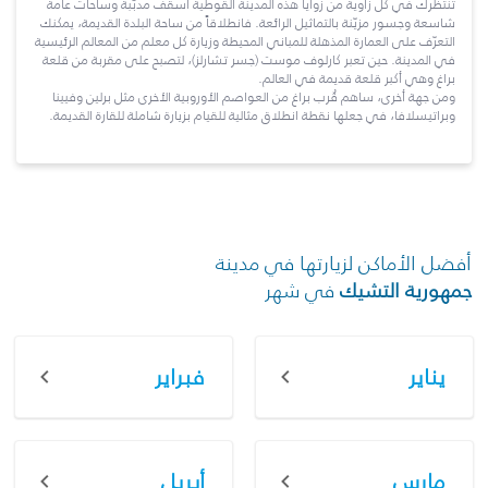
تنتظرك في كل زاوية من زوايا هذه المدينة القوطية أسقف مدبّبة وساحات عامة
شاسعة وجسور مزيّنة بالتماثيل الرائعة. فانطلاقاً من ساحة البلدة القديمة، يمكنك
التعرّف على العمارة المذهلة للمباني المحيطة وزيارة كل معلم من المعالم الرئيسية
في المدينة. حين تعبر كارلوف موست (جسر تشارلز)، لتصبح على مقربة من قلعة
براغ وهي أكبر قلعة قديمة في العالم.
ومن جهة أخرى، ساهم قُرب براغ من العواصم الأوروبية الأخرى مثل برلين وفيينا
وبراتيسلافا، في جعلها نقطة انطلاق مثالية للقيام بزيارة شاملة للقارة القديمة.
أفضل الأماكن لزيارتها في مدينة
جمهورية التشيك
في شهر
يناير
فبراير
مارس
أبريل