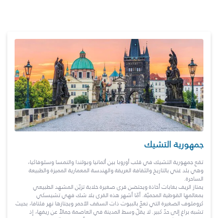
جمهورية التشيك
تقع جمهورية التشيك في قلب أوروبا بين ألمانيا وبولندا والنمسا وسلوفاكيا،
وهي بلد غني بالتاريخ والثقافة العريقة والهندسة المعمارية المميزة والطبيعة
الساحرة.
يمتاز الريف بغابات أخاذة ويحتضن قرى صغيرة خلابة تزيّن المشهد الطبيعي
بمعالمها القوطية المحميّة. أمّا أشهر هذه القرى بلا شك فهي تشيسكي
كروملوف الصغيرة التي تعجّ بالبيوت ذات السقف الأحمر ويجتازها نهر فلتافا، بحيث
تشبه براغ إلى حدّ كبير. لا يقلّ وسط المدينة في العاصمة جمالاً عن ريفها، إذ