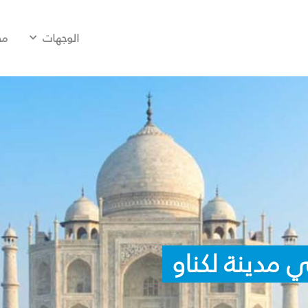
الوجهات
مح
 مدينة لكناو