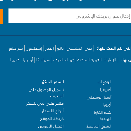
لتي يتم البحث عنها:
دبي
تبيليسي
باكو
زنجبار
إسطنبول
سراييفو
بها:
الإمارات العربية المتحدة
جزر المالديف
سريلانكا
أرمينيا
صربيا
الوجهات
للسفر المتكرّر
أفريقيا
تسجيل الوصول على
الإنترنت
آسيا الوسطى
متاجر فلاي دبي للسفر
أوروبا
أنواع الأسعار
شبه القارة
الهندية
خريطة الموقع
الشرق الأوسط
افضل العروض