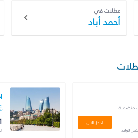
عطلات في
أحمد أباد
طلات
ب
ت متضمنة
1
احجز الآن
شخص الواحد
ال