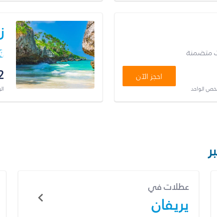
ز
ت متضمنة
2
احجز الآن
شخص الواحد
ال
ر
عطلات في
يريفان