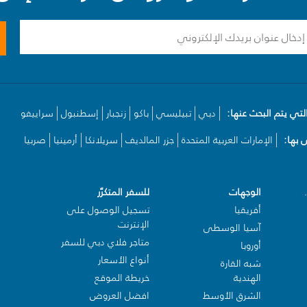
لتي يتم البحث عنها:
دبي
تبيليسي
باكو
زنجبار
إسطنبول
سراييفو
بها:
الإمارات العربية المتحدة
جزر المالديف
سريلانكا
أرمينيا
صربيا
الوجهات
للسفر المتكرّر
أفريقيا
تسجيل الوصول على
الإنترنت
آسيا الوسطى
متاجر فلاي دبي للسفر
أوروبا
أنواع الأسعار
شبه القارة
الهندية
خريطة الموقع
الشرق الأوسط
افضل العروض