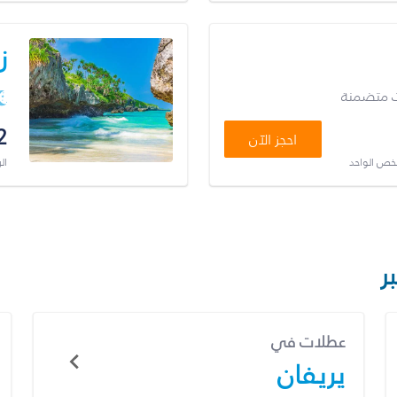
ز
ت متضمنة
2
احجز الآن
شخص الواحد
ال
ر
عطلات في
يريفان