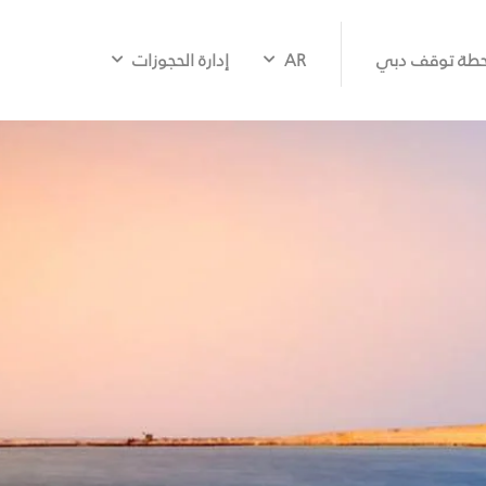
طة توقف دبي
AR
إدارة الحجوزات