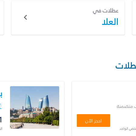
عطلات في
العلا
طلات
ب
ت متضمنة
1
احجز الآن
شخص الواحد
ال