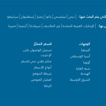
لتي يتم البحث عنها:
دبي
تبيليسي
باكو
زنجبار
إسطنبول
سراييفو
بها:
الإمارات العربية المتحدة
جزر المالديف
سريلانكا
أرمينيا
صربيا
الوجهات
للسفر المتكرّر
أفريقيا
تسجيل الوصول على
الإنترنت
آسيا الوسطى
متاجر فلاي دبي للسفر
أوروبا
أنواع الأسعار
شبه القارة
الهندية
خريطة الموقع
الشرق الأوسط
افضل العروض
الرحلة