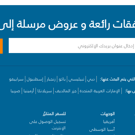
ت رائعة و عروض مرسلة إلى 
لتي يتم البحث عنها:
دبي
تبيليسي
باكو
زنجبار
إسطنبول
سراييفو
بها:
الإمارات العربية المتحدة
جزر المالديف
سريلانكا
أرمينيا
صربيا
الوجهات
للسفر المتكرّر
أفريقيا
تسجيل الوصول على
الإنترنت
آسيا الوسطى