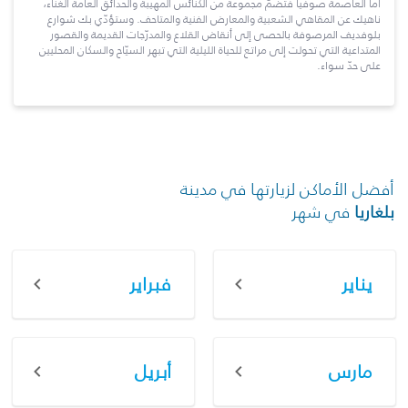
أما العاصمة صوفيا فتضمّ مجموعة من الكنائس المهيبة والحدائق العامة الغنّاء،
ناهيك عن المقاهي الشعبية والمعارض الفنية والمتاحف. وستؤدّي بك شوارع
بلوفديف المرصوفة بالحصى إلى أنقاض القلاع والمدرّجات القديمة والقصور
المتداعية التي تحولت إلى مراتع للحياة الليلية التي تبهر السيّاح والسكان المحليين
على حدّ سواء.
أفضل الأماكن لزيارتها في مدينة
بلغاريا
في شهر
يناير
فبراير
مارس
أبريل