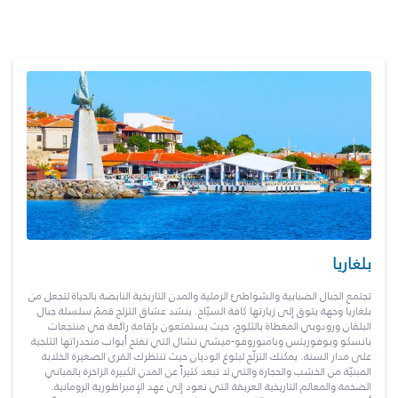
بلغاريا
تجتمع الجبال الضبابية والشواطئ الرملية والمدن التاريخية النابضة بالحياة لتجعل من
بلغاريا وجهة يتوق إلى زيارتها كافة السيّاح. ينشد عشاق التزلج قممَ سلسلة جبال
البلقان ورودوبي المغطاة بالثلوج، حيث يستمتعون بإقامة رائعة في منتجعات
بانسكو وبوفوريتس وبامبوروفو-ميشي تشال التي تفتح أبواب منحدراتها الثلجية
على مدار السنة. يمكنك التزلّج لبلوغ الوديان حيث تنتظرك القرى الصغيرة الخلابة
المبنيّة من الخشب والحجارة والتي لا تبعد كثيراً عن المدن الكبيرة الزاخرة بالمباني
الضخمة والمعالم التاريخية العريقة التي تعود إلى عهد الإمبراطورية الرومانية.