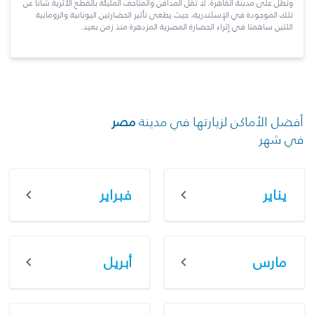
وتطلّ على مدينة القاهرة. لا تقلّ المدافن والمتاحف المليئة بالقطع الأثرية شأناً عن
تلك الموجودة في الإسكندرية، حيث يطغى تأثير الحضارتين اليونانية والرومانية
اللتين ساهمتا في إثراء الحضارة المصرية المزدهرة منذ زمن بعيد.
أفضل الأماكن لزيارتها في مدينة
مصر
في شهر
يناير
فبراير
مارس
أبريل