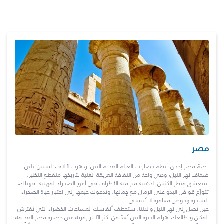
مصر
تضمّ مصر إحدى أعظم حضارات العالم القديم التي ازدهرت لآلاف السنين على
ضفاف نهر النيل، وهي واحة من الثقافة العريقة الغنية بتاريخها منقطع النظير.
ستعشق منظر الكثبان الذهبية مترامية الأطراف في أفق الصحراء المهيبة. فهناك،
تتوزّع قوافل البدو على الرمال مع جِمالها، وتدعوك خيمها إلى اختبار حياة الصحراء
الساحرة وخوض مغامرة لا تُنتسى.
حين تصل إلى نهر النيل والدلتا، ستخطف أنفاسك المساحات الخضراء التي تفترش
المكان وتطالعك أهرام الجيزة التي تُعدّ من أكثر الآثار رمزية في حضارة مصر القديمة