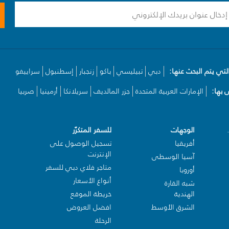
لتي يتم البحث عنها:
دبي
تبيليسي
باكو
زنجبار
إسطنبول
سراييفو
بها:
الإمارات العربية المتحدة
جزر المالديف
سريلانكا
أرمينيا
صربيا
الوجهات
للسفر المتكرّر
أفريقيا
تسجيل الوصول على
الإنترنت
آسيا الوسطى
متاجر فلاي دبي للسفر
أوروبا
أنواع الأسعار
شبه القارة
الهندية
خريطة الموقع
الشرق الأوسط
افضل العروض
الرحلة