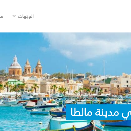
الوجهات
مح
 مدينة مالطا