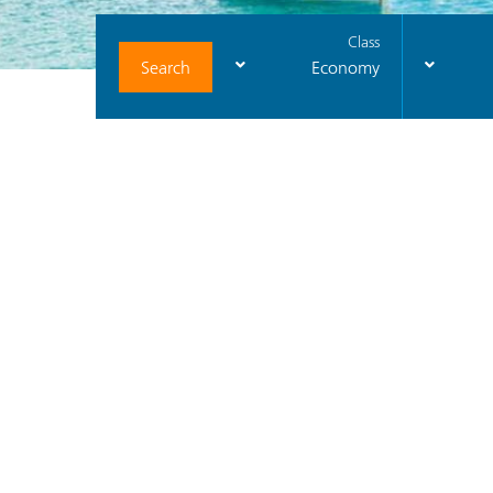
Class
Search
Economy