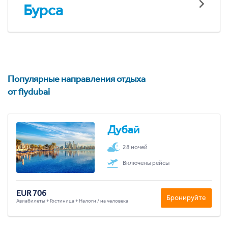
Бурса
Популярные направления отдыха
от flydubai
Дубай
28 ночей
Включены рейсы
EUR 706
Бронируйте
Авиабилеты + Гостиница + Налоги / на человека