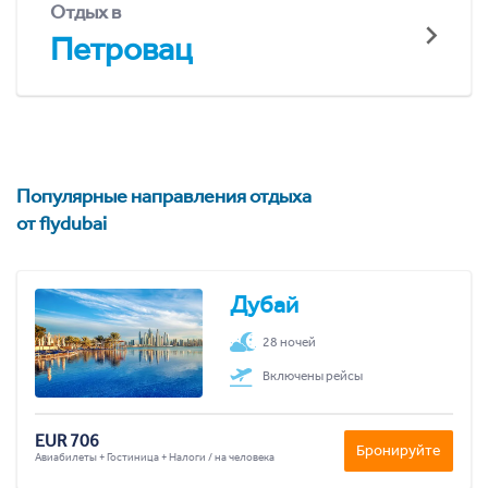
Отдых в
Петровац
Популярные направления отдыха
от flydubai
Дубай
28 ночей
Включены рейсы
EUR 706
Бронируйте
Авиабилеты + Гостиница + Налоги / на человека