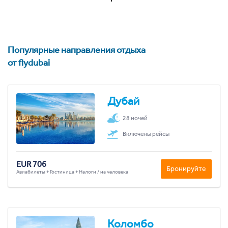
Популярные направления отдыха
от flydubai
Дубай
28 ночей
Включены рейсы
EUR 706
Бронируйте
Авиабилеты + Гостиница + Налоги / на человека
Коломбо