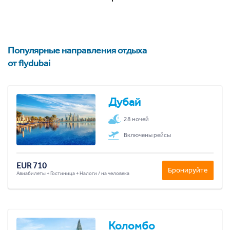
Популярные направления отдыха
от flydubai
Дубай
28 ночей
Включены рейсы
EUR 710
Бронируйте
Авиабилеты + Гостиница + Налоги / на человека
Коломбо