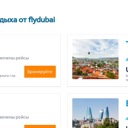
ыха от flydubai
лючены рейсы
Бронируйте
алоги / на
А
ч
лючены рейсы