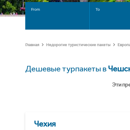
From
To
Главная
Недорогие туристические пакеты
Европ
Дешевые турпакеты в
Чешск
Эти пр
Чехия