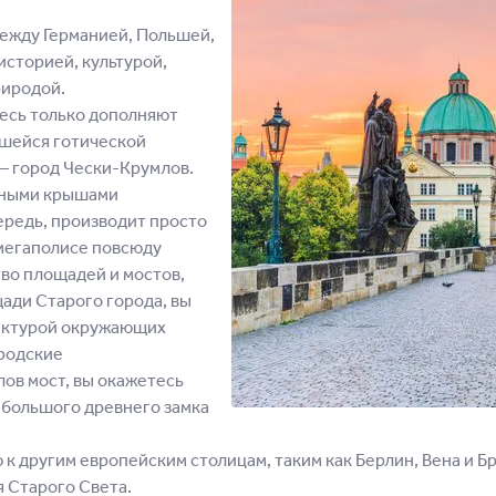
между Германией, Польшей,
историей, культурой,
риродой.
есь только дополняют
вшейся готической
― город Чески-Крумлов.
асными крышами
ередь, производит просто
 мегаполисе повсюду
во площадей и мостов,
ади Старого города, вы
ектурой окружающих
ородские
ов мост, вы окажетесь
 большого древнего замка
 другим европейским столицам, таким как Берлин, Вена и Б
 Старого Света.