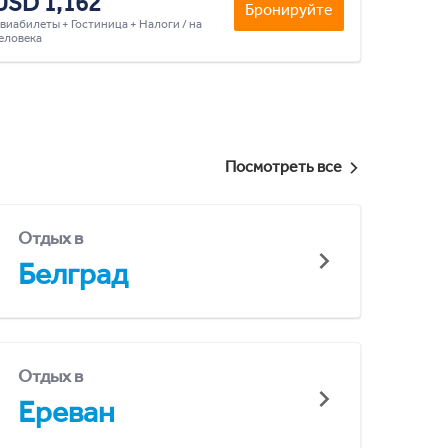
USD 1,162
Бронируйте
виабилеты + Гостиница + Налоги / на
еловека
Посмотреть все
Отдых в
Белград
Отдых в
Ереван