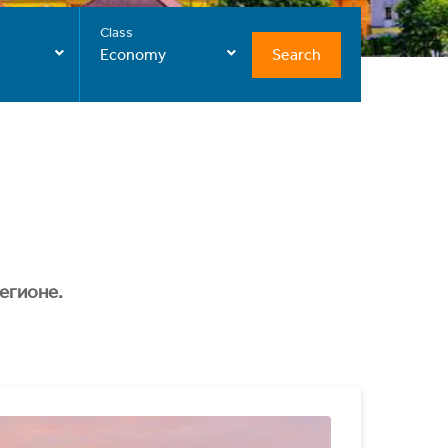
Class
Search
Economy
егионе.