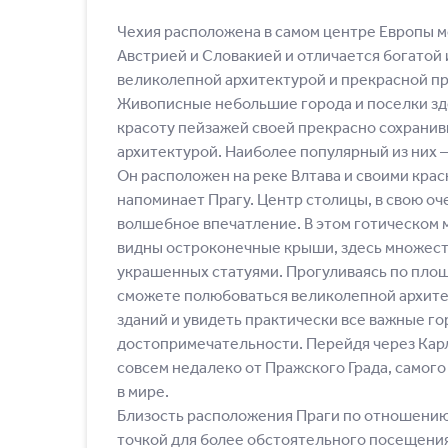
Чехия расположена в самом центре Европы 
Австрией и Словакией и отличается богатой 
великолепной архитектурой и прекрасной п
Живописные небольшие города и поселки зд
красоту пейзажей своей прекрасно сохрани
архитектурой. Наиболее популярный из них 
Он расположен на реке Влтава и своими кр
напоминает Прагу. Центр столицы, в свою оч
волшебное впечатление. В этом готическом
видны остроконечные крыши, здесь множест
украшенных статуями. Прогуливаясь по площ
сможете полюбоваться великолепной архит
зданий и увидеть практически все важные г
достопримечательности. Перейдя через Карл
совсем недалеко от Пражского Града, самого
в мире.
Близость расположения Праги по отношению к
точкой для более обстоятельного посещения