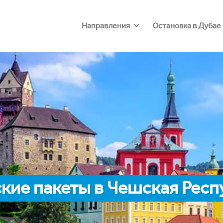
Направления
Остановка в Дубае
кие пакеты в Чешская Респ