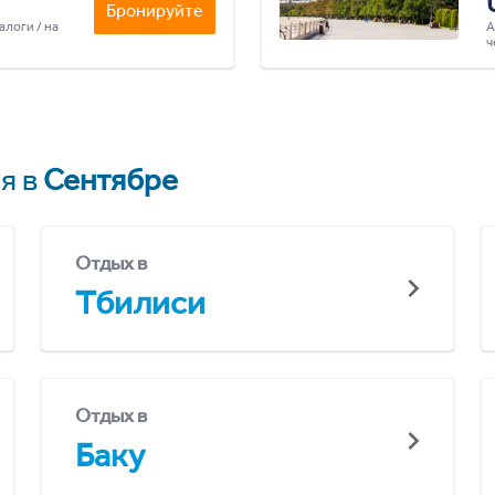
Бронируйте
алоги / на
А
ч
я в
Сентябре
Отдых в
Тбилиси
Отдых в
Баку