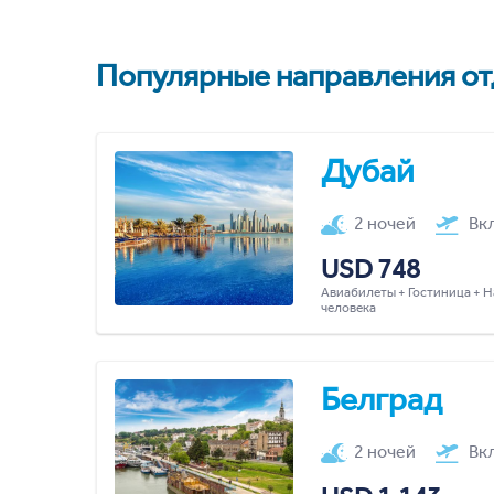
Популярные направления отд
Дубай
2 ночей
Вк
USD 748
Авиабилеты + Гостиница + Н
человека
Белград
2 ночей
Вк