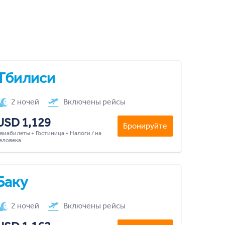
Тбилиси
2 ночей
Включены рейсы
USD 1,129
Бронируйте
виабилеты + Гостиница + Налоги / на
еловека
Баку
2 ночей
Включены рейсы