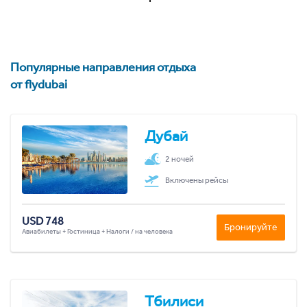
Популярные направления отдыха
от flydubai
Дубай
2 ночей
Включены рейсы
USD 748
Бронируйте
Авиабилеты + Гостиница + Налоги / на человека
Тбилиси