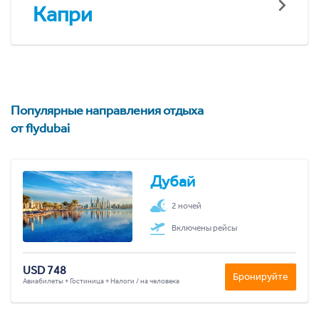
Капри
Популярные направления отдыха
от flydubai
Дубай
2 ночей
Включены рейсы
USD 748
Бронируйте
Авиабилеты + Гостиница + Налоги / на человека