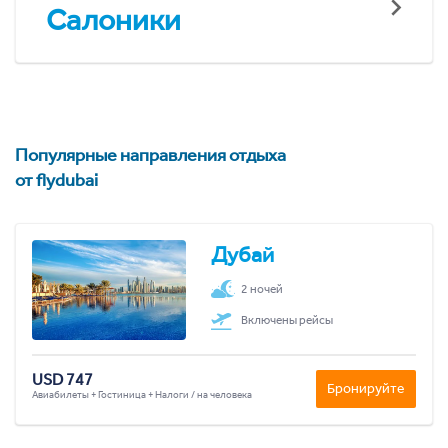
Салоники
Популярные направления отдыха
от flydubai
Дубай
2 ночей
Включены рейсы
USD 747
Бронируйте
Авиабилеты + Гостиница + Налоги / на человека