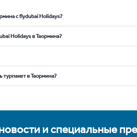
мина с flydubai Holidays?
ubai Holidays в Таормина?
ь турпакет в Таормина?
 новости и специальные пр