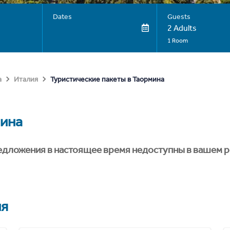
Dates
Guests
2 Adults
1 Room
Туристические пакеты в Таормина
а
Италия
ина
едложения в настоящее время недоступны в вашем р
ия