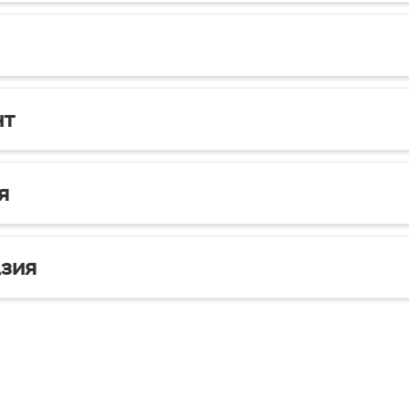
нт
я
зия