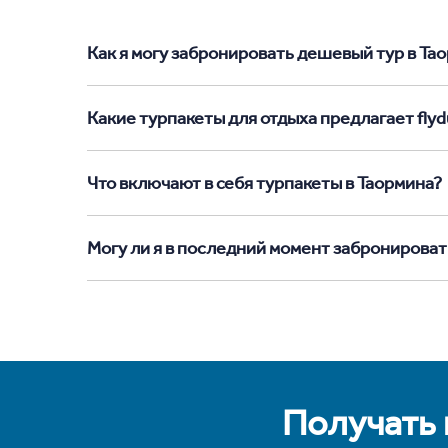
Как я могу забронировать дешевый тур в Таор
Какие турпакеты для отдыха предлагает flyd
Что включают в себя турпакеты в Таормина?
Могу ли я в последний момент забронироват
Получать