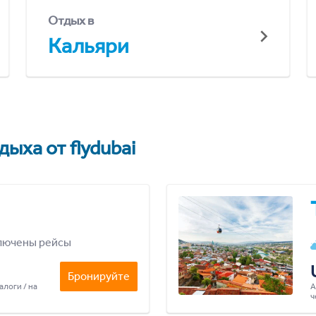
Отдых в
Кальяри
ыха от flydubai
лючены рейсы
Бронируйте
алоги / на
А
ч