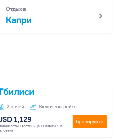
Отдых в
Капри
Тбилиси
2 ночей
Включены рейсы
USD 1,129
Бронируйте
виабилеты + Гостиница + Налоги / на
еловека