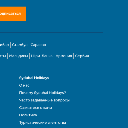
одписаться
зибар
Стамбул
Сараево
аты
Мальдивы
Шри-Ланка
Армения
Сербия
flydubai Holidays
О нас
Почему flydubai Holidays?
Часто задаваемые вопросы
Свяжитесь с нами
Политика
Туристические агентства