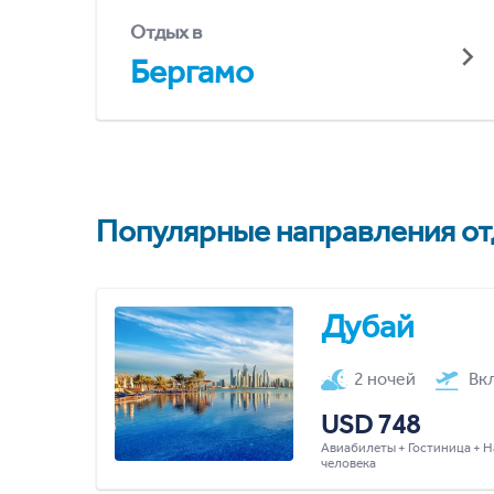
Отдых в
Бергамо
Популярные направления отд
Дубай
2 ночей
Вк
USD 748
Авиабилеты + Гостиница + Н
человека