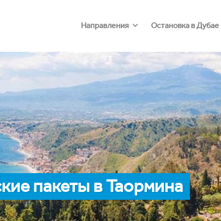
Направления
Остановка в Дубае
кие пакеты в Таормина