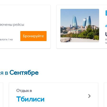
лючены рейсы
Бронируйте
алоги / на
А
ч
я в
Сентябре
Отдых в
Тбилиси