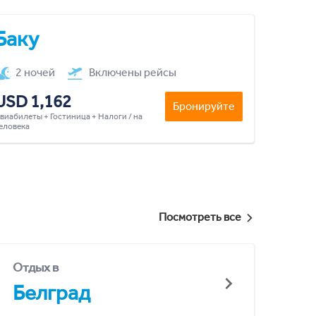
Баку
2 ночей
Включены рейсы
USD 1,162
Бронируйте
виабилеты + Гостиница + Налоги / на
еловека
Посмотреть все
Отдых в
Белград