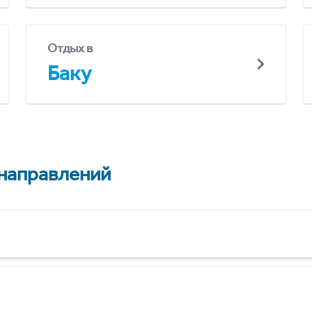
Отдых в
Баку
 направлений